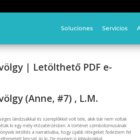
Soluciones
Servicios
A
völgy | Letölthető PDF e-
ölgy (Anne, #7) , L.M.
éges lándzsákkal és szereplőkkel volt tele, akik bár nem voltak
tottak ki egy mély irtózatérzésben. A történet szimbolizmusának
önyvek letöltés a narratívába, hogy újabb rétegeket fedeztem fel
 eltemetett kincset ás ki. De magam is kihívásokkal,