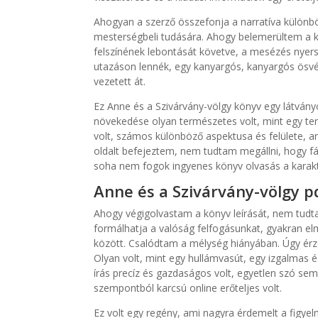
Ahogyan a szerző összefonja a narratíva különb
mesterségbeli tudására. Ahogy belemerültem a k
felszínének lebontását követve, a mesézés nyers
utazáson lennék, egy kanyargós, kanyargós ösvé
vezetett át.
Ez Anne és a Szivárvány-völgy könyv egy látván
növekedése olyan természetes volt, mint egy te
volt, számos különböző aspektusa és felülete, 
oldalt befejeztem, nem tudtam megállni, hogy f
soha nem fogok ingyenes könyv olvasás a karakt
Anne és a Szivárvány-völgy p
Ahogy végigolvastam a könyv leírását, nem tudt
formálhatja a valóság felfogásunkat, gyakran elm
között. Csalódtam a mélység hiányában. Úgy érze
Olyan volt, mint egy hullámvasút, egy izgalmas 
írás precíz és gazdaságos volt, egyetlen szó se
szempontból karcsú online erőteljes volt.
Ez volt egy regény, ami nagyra érdemelt a figyel