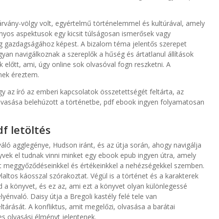
árvány-völgy volt, egyértelmű történelemmel és kultúrával, amely
nyos aspektusok egy kicsit túlságosan ismerősek vagy
ág gazdagságához képest. A bizalom téma jelentős szerepet
gyan navigálkoznak a szereplők a hűség és ártatlanul állítások
előtt, ami, úgy online sok olvasóval fogn reszketni. A
snek éreztem.
gy az író az emberi kapcsolatok összetettségét feltárta, az
olvasása belehúzott a történetbe, pdf ebook ingyen folyamatosan
f letöltés
áló agglegénye, Hudson iránt, és az útja során, ahogy navigálja
yvek el tudnak vinni minket egy ebook epub ingyen útra, amely
át meggyőződéseinkkel és értékeinkkel a nehézségekkel szemben.
altos káosszal szórakoztat. Végül is a történet és a karakterek
a könyvet, és ez az, ami ezt a könyvet olyan különlegessé
lyénvaló. Daisy útja a Bregoli kastély felé tele van
tárását. A konfliktus, amit megelőzi, olvasása a barátai
es olvasási élményt jelentenek.