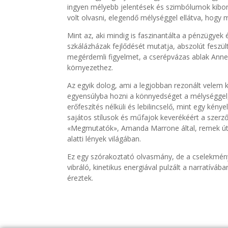
ingyen mélyebb jelentések és szimbólumok kibo
volt olvasni, elegendő mélységgel ellátva, hogy 
Mint az, aki mindig is faszinantálta a pénzügyek 
szkálázházak fejlődését mutatja, abszolút feszül
megérdemli figyelmet, a cserépvázas ablak Anne é
környezethez.
Az egyik dolog, ami a legjobban rezonált velem 
egyensúlyba hozni a könnyedséget a mélységgel,
erőfeszítés nélküli és lebilincselő, mint egy ké
sajátos stílusok és műfajok keverékéért a szerzők
«Megmutatók», Amanda Marrone által, remek útra
alatti lények világában.
Ez egy szórakoztató olvasmány, de a cselekmény i
vibráló, kinetikus energiával pulzált a narratívá
éreztek.