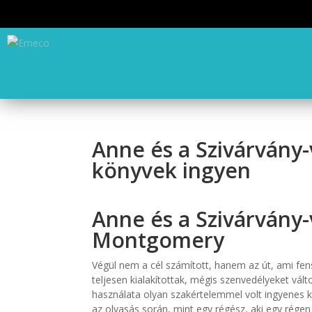
Anne és a Szivárvány-
könyvek ingyen
Anne és a Szivárvány-v
Montgomery
Végül nem a cél számított, hanem az út, ami fens
teljesen kialakítottak, mégis szenvedélyeket vál
használata olyan szakértelemmel volt ingyenes k
az olvasás során, mint egy régész, aki egy régen