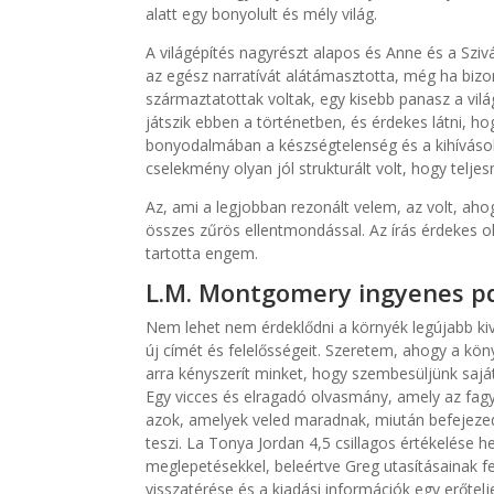
alatt egy bonyolult és mély világ.
A világépítés nagyrészt alapos és Anne és a Sziv
az egész narratívát alátámasztotta, még ha bizo
származtatottak voltak, egy kisebb panasz a vil
játszik ebben a történetben, és érdekes látni, ho
bonyodalmában a készségtelenség és a kihívások 
cselekmény olyan jól strukturált volt, hogy telje
Az, ami a legjobban rezonált velem, az volt, aho
összes zűrös ellentmondással. Az írás érdekes 
tartotta engem.
L.M. Montgomery ingyenes pd
Nem lehet nem érdeklődni a környék legújabb kiv
új címét és felelősségeit. Szeretem, ahogy a kön
arra kényszerít minket, hogy szembesüljünk saj
Egy vicces és elragadó olvasmány, amely az fagyl
azok, amelyek veled maradnak, miután befejezed 
teszi. La Tonya Jordan 4,5 csillagos értékelése he
meglepetésekkel, beleértve Greg utasításainak fel
visszatérése és a kiadási információk egy erőtelj