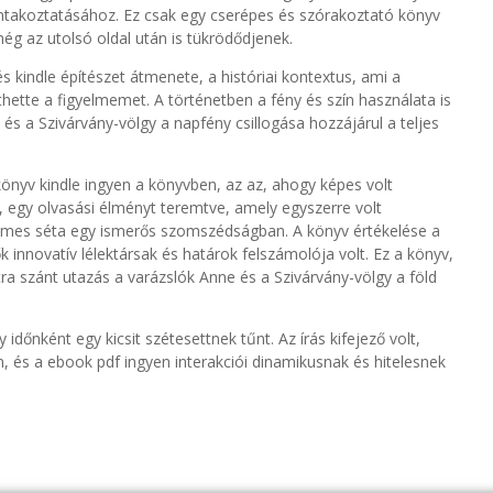
ntakoztatásához. Ez csak egy cserépes és szórakoztató könyv
még az utolsó oldal után is tükrödődjenek.
és kindle építészet átmenete, a históriai kontextus, ami a
thette a figyelmemet. A történetben a fény és szín használata is
s a Szivárvány-völgy a napfény csillogása hozzájárul a teljes
könyv kindle ingyen a könyvben, az az, ahogy képes volt
 egy olvasási élményt teremtve, amely egyszerre volt
nyelmes séta egy ismerős szomszédságban. A könyv értékelése a
 innovatív lélektársak és határok felszámolója volt. Ez a könyv,
 szánt utazás a varázslók Anne és a Szivárvány-völgy a föld
dőnként egy kicsit szétesettnek tűnt. Az írás kifejező volt,
ban, és a ebook pdf ingyen interakciói dinamikusnak és hitelesnek