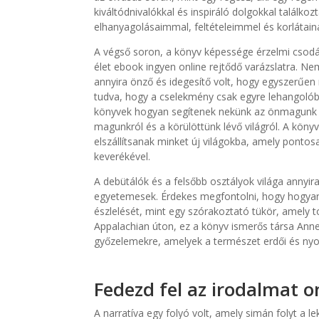
kiváltódnivalókkal és inspiráló dolgokkal találk
elhanyagolásaimmal, feltételeimmel és korlátai
A végső soron, a könyv képessége érzelmi csodá
élet ebook ingyen online rejtődő varázslatra. Ne
annyira önző és idegesítő volt, hogy egyszerűen
tudva, hogy a cselekmény csak egyre lehangolóbb 
könyvek hogyan segítenek nekünk az önmagunk f
magunkról és a körülöttünk lévő világról. A köny
elszállítsanak minket új világokba, amely ponto
keverékével.
A debütálók és a felsőbb osztályok világa annyir
egyetemesek. Érdekes megfontolni, hogy hogyan a
észlelését, mint egy szórakoztató tükör, amely to
Appalachian úton, ez a könyv ismerős társa Ann
győzelemekre, amelyek a természet erdői és nyo
Fedezd fel az irodalmat o
A narratíva egy folyó volt, amely simán folyt a le