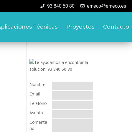
93 840 50 80
emeco@emeco.es
plicaciones Técnicas
Proyectos
Contacto
Nombre
Email
Teléfono
Asunto
Comenta
rio