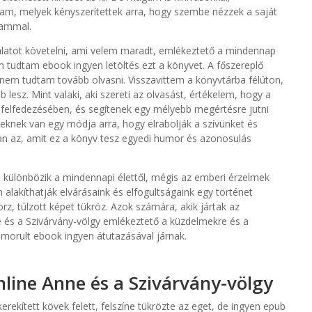
oztam, melyek kényszerítettek arra, hogy szembe nézzek a saját
nammal.
latot követelni, ami velem maradt, emlékeztető a mindennap
m tudtam ebook ingyen letöltés ezt a könyvet. A főszereplő
 nem tudtam tovább olvasni. Visszavittem a könyvtárba félúton,
lesz. Mint valaki, aki szereti az olvasást, értékelem, hogy a
elfedezésében, és segítenek egy mélyebb megértésre jutni
veknek van egy módja arra, hogy elrabolják a szívünket és
san az, amit ez a könyv tesz egyedi humor és azonosulás
a különbözik a mindennapi élettől, mégis az emberi érzelmek
lakíthatják elvárásaink és elfogultságaink egy történet
rz, túlzott képet tükröz. Azok számára, akik jártak az
e és a Szivárvány-völgy emlékeztető a küzdelmekre és a
morult ebook ingyen átutazásával járnak.
nline Anne és a Szivárvány-völgy
kerekített kövek felett, felszíne tükrözte az eget, de ingyen epub