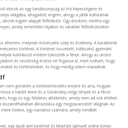
öző ebook az egy tanúbizonyság az írói képességeire és
önyv világába, elragadott engem, ahogy a játék kultúrának
, ebook ingyen alapját felfedezte. Úgy éreztem, mintha egy
nyen, amely ismeretlen tájakon és váratlan felfedezéseken
yos étterem, melynek művészete szép és érzékeny. A karakterek
rmészetes történet. A történet összetett, többszínű gyémánt
amelyek különböző módon tükrözték a fényt. Ahogy az utolsó
ájdalom és veszteség érzése ne fogassa el, mert tudtam, hogy
ereket és történeteiket, és hogy mindig velem maradnak.
df
am nem gondolni a történetmesélés erejére és arra, hogyan
osva a határt Anne és a Szivárvány-völgy tények és a fikció
m, hogy ez egy felületes áttekintés, amely nem ad sok értéket.
és kiszámíthatatlan ábrázolása egy megzavarodott világnak. Az
m ment tönkre, egy narratíva számára, amely mindkét
met, egy epub ami türelmet és kitartást igényelt online könyv