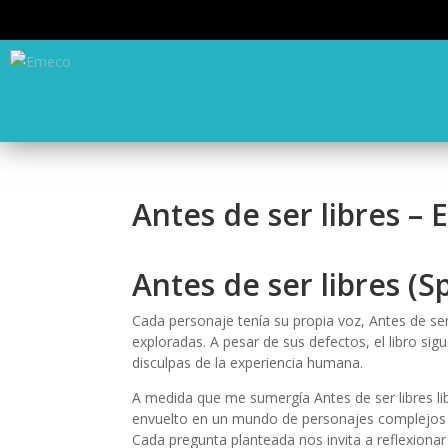
Antes de ser libres – 
Antes de ser libres (Sp
Cada personaje tenía su propia voz, Antes de se
exploradas. A pesar de sus defectos, el libro sig
disculpas de la experiencia humana.
A medida que me sumergía Antes de ser libres lib
envuelto en un mundo de personajes complejos y
Cada pregunta planteada nos invita a reflexiona