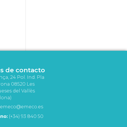
s de contacto
nça, 24 Pol. Ind. Pla
rona 08520 Les
eses del Vallès
lona)
emeco@emeco.es
no:
(+34) 93 840 50