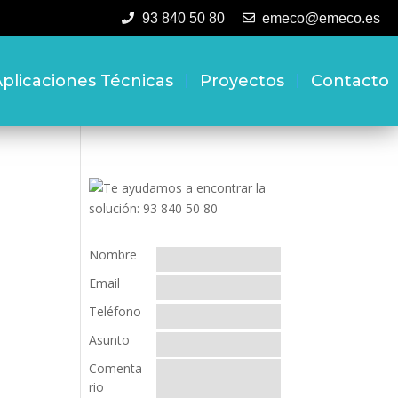
93 840 50 80
emeco@emeco.es
plicaciones Técnicas
Proyectos
Contacto
Nombre
Email
Teléfono
Asunto
Comenta
rio