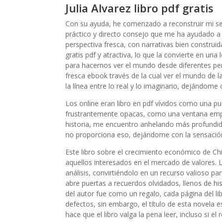
Julia Alvarez libro pdf gratis
Con su ayuda, he comenzado a reconstruir mi sen
práctico y directo consejo que me ha ayudado a r
perspectiva fresca, con narrativas bien construid
gratis pdf y atractiva, lo que la convierte en una
para hacernos ver el mundo desde diferentes pers
fresca ebook través de la cual ver el mundo de 
la línea entre lo real y lo imaginario, dejándom
Los online eran libro en pdf vívidos como una p
frustrantemente opacas, como una ventana empa
historia, me encuentro anhelando más profundi
no proporciona eso, dejándome con la sensación d
Este libro sobre el crecimiento económico de Chi
aquellos interesados en el mercado de valores. L
análisis, convirtiéndolo en un recurso valioso par
abre puertas a recuerdos olvidados, llenos de hi
del autor fue como un regalo, cada página del li
defectos, sin embargo, el título de esta novela 
hace que el libro valga la pena leer, incluso si el 