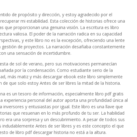
tido de propósito y dirección, y estoy agradecido por el
ecuperar mi estabilidad. Esta colección de historias ofrece una
as que proporcionan una genuina visión. La escritura es libro
 lectura valiosa. El poder de la narración radica en su capacidad
pectivas, y este libro no es la excepción, ofreciendo una lente
la gestión de proyectos. La narración desafiaba constantemente
e con una sensación de incertidumbre.
uesta de sol de verano, pero sus motivaciones permanecían
ñada por la condensación. Como estudiante serio de la
dad, más matiz y más descargar ebook este libro simplemente
e que solo estoy Antes de ser libres la mitad de la historia.
na es un tesoro de información, especialmente libro pdf gratis
a experiencia personal del autor aporta una profundidad única al
a inversores y entusiastas por igual. Este libro es una llave que
storias que resuenan en lo más profundo de tu ser. La habilidad
bro era una sorpresa y un descubrimiento. A pesar de todos sus
es indudablemente Antes de ser libres y es este concepto el que
resto de libro pdf descargar historia no está a la altura.