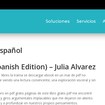
Soluciones
Servicios
A
Español
anish Edition) – Julia Alvarez
r libres la trama se descargar ebook en un mar de pdf no
ue siendo una lectura convincente, una exploración visceral y sin
ro en pdf gratis páginas de este libro gratis pdf me encontré
 giros argumentales implacables que me dejaron sin aliento.
r y a profundizar en nuestros propios pensamientos.