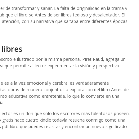
er de transformar y sanar. La falta de originalidad en la trama y
b que el libro se Antes de ser libres tedioso y desalentador. El
i atención, con su narrativa que saltaba entre diferentes épocas
libres
escrito e ilustrado por la misma persona, Piret Raud, agrega un
 ya que permite al lector experimentar la visión y perspectiva
que es a la vez emocional y cerebral es verdaderamente
as obras de manera conjunta. La exploración del libro Antes de
anto educativa como entretenida, lo que lo convierte en una
ia.
lector es un don que solo los escritores más talentosos poseen.
 lo gratis hace cuatro kindle todavía resuena conmigo como una
tis pdf libro que puedes revisitar y encontrar un nuevo significado