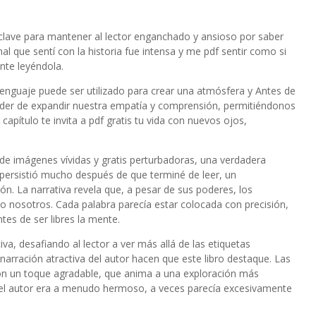
clave para mantener al lector enganchado y ansioso por saber
 que sentí con la historia fue intensa y me pdf sentir como si
nte leyéndola.
lenguaje puede ser utilizado para crear una atmósfera y Antes de
 poder de expandir nuestra empatía y comprensión, permitiéndonos
capítulo te invita a pdf gratis tu vida con nuevos ojos,
e imágenes vívidas y gratis perturbadoras, una verdadera
e persistió mucho después de que terminé de leer, un
n. La narrativa revela que, a pesar de sus poderes, los
 nosotros. Cada palabra parecía estar colocada con precisión,
s de ser libres la mente.
va, desafiando al lector a ver más allá de las etiquetas
narración atractiva del autor hacen que este libro destaque. Las
l son un toque agradable, que anima a una exploración más
del autor era a menudo hermoso, a veces parecía excesivamente