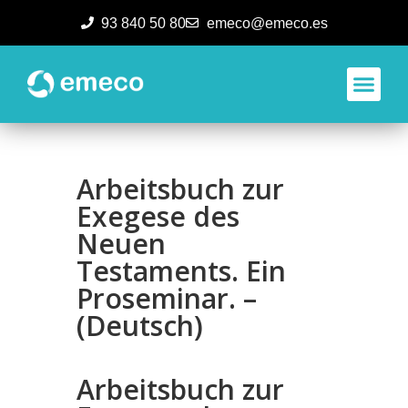
93 840 50 80
emeco@emeco.es
Aplicacione
Arbeitsbuch zur
Exegese des
Neuen
Testaments. Ein
Proseminar. –
(Deutsch)
Arbeitsbuch zur