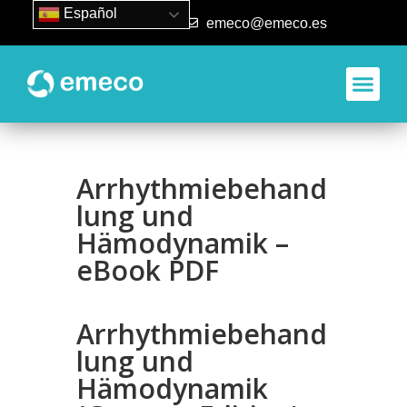
Español
93 840 50 80
emeco@emeco.es
Aplicacione
Arrhythmiebehand
lung und
Hämodynamik –
eBook PDF
Arrhythmiebehand
lung und
Hämodynamik