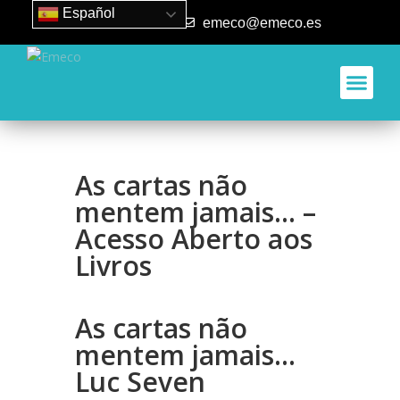
Español
93 840 50 80
emeco@emeco.es
Aplicacione
As cartas não
mentem jamais… –
Acesso Aberto aos
Livros
As cartas não
mentem jamais…
Luc Seven