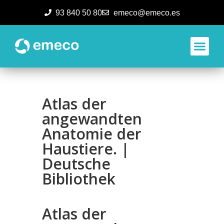
93 840 50 80
emeco@emeco.es
Aplicacione
Atlas der
angewandten
Anatomie der
Haustiere. |
Deutsche
Bibliothek
Atlas der