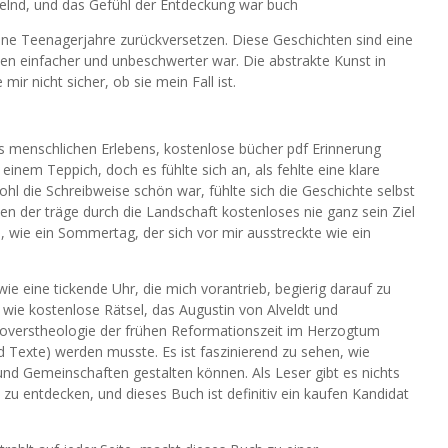
selnd, und das Gefühl der Entdeckung war buch
ine Teenagerjahre zurückversetzen. Diese Geschichten sind eine
ben einfacher und unbeschwerter war. Die abstrakte Kunst in
mir nicht sicher, ob sie mein Fall ist.
 menschlichen Erlebens, kostenlose bücher pdf Erinnerung
 einem Teppich, doch es fühlte sich an, als fehlte eine klare
ohl die Schreibweise schön war, fühlte sich die Geschichte selbst
en der träge durch die Landschaft kostenloses nie ganz sein Ziel
n, wie ein Sommertag, der sich vor mir ausstreckte wie ein
wie eine tickende Uhr, die mich vorantrieb, begierig darauf zu
 wie kostenlose Rätsel, das Augustin von Alveldt und
overstheologie der frühen Reformationszeit im Herzogtum
 Texte) werden musste. Es ist faszinierend zu sehen, wie
und Gemeinschaften gestalten können. Als Leser gibt es nichts
 zu entdecken, und dieses Buch ist definitiv ein kaufen Kandidat