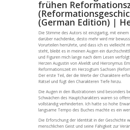
frühen Reformations
(Reformationsgeschic
(German Edition) | H
Die Stimme des Autors ist einzigartig, mit einem
darüber nachdenke, desto mehr wird mir bewus
Vorurteilen herrührte, und dass ich es vielleicht
steht, bleibt es in meinen Augen ein durchschnit
und Figuren mich lange nach dem Lesen verfolgten
Herzen Augustin von Alveldt und Hieronymus Ems
Reformationszeit im Herzogtum Sachsen (Reforma
Der erste Teil, der die Werte der Charaktere erfo
Rätsel und fügt den Charakteren Tiefe hinzu.
Die Augen in den Illustrationen sind besonders b
Schwächen des Hauptcharakters waren so offens
vollständig verhinderten. Ich hatte so hohe Erwar
langsame Tempo des Buches machte es ein weni
Die Erforschung der Identität in der Geschichte 
menschlichen Geist und seine Fähigkeit zur Ver