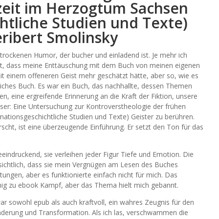
zeit im Herzogtum Sachsen
htliche Studien und Texte)
eribert Smolinsky
 trockenen Humor, der bucher und einladend ist. Je mehr ich
st, dass meine Enttäuschung mit dem Buch von meinen eigenen
 mit einem offeneren Geist mehr geschätzt hätte, aber so, wie es
tliches Buch. Es war ein Buch, das nachhallte, dessen Themen
, eine ergreifende Erinnerung an die Kraft der Fiktion, unsere
er: Eine Untersuchung zur Kontroverstheologie der frühen
tionsgeschichtliche Studien und Texte) Geister zu berühren.
rscht, ist eine überzeugende Einführung. Er setzt den Ton für das
eeindruckend, sie verleihen jeder Figur Tiefe und Emotion. Die
ichtlich, dass sie mein Vergnügen am Lesen des Buches
tungen, aber es funktionierte einfach nicht für mich. Das
g zu ebook Kampf, aber das Thema hielt mich gebannt.
war sowohl epub als auch kraftvoll, ein wahres Zeugnis für den
änderung und Transformation. Als ich las, verschwammen die