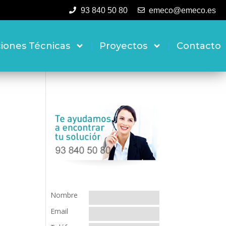
93 840 50 80
emeco@emeco.es
ciones Técnicas
Proyectos
Contacto
Nombre
Email