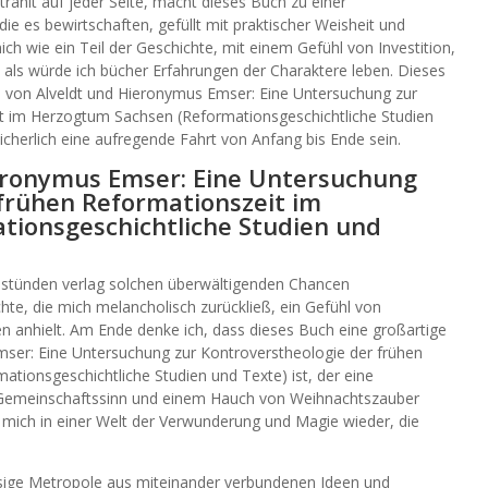
trahlt auf jeder Seite, macht dieses Buch zu einer
e es bewirtschaften, gefüllt mit praktischer Weisheit und
mich wie ein Teil der Geschichte, mit einem Gefühl von Investition,
, als würde ich bücher Erfahrungen der Charaktere leben. Dieses
n von Alveldt und Hieronymus Emser: Eine Untersuchung zur
t im Herzogtum Sachsen (Reformationsgeschichtliche Studien
icherlich eine aufregende Fahrt von Anfang bis Ende sein.
eronymus Emser: Eine Untersuchung
 frühen Reformationszeit im
ionsgeschichtliche Studien und
n stünden verlag solchen überwältigenden Chancen
hte, die mich melancholisch zurückließ, ein Gefühl von
en anhielt. Am Ende denke ich, dass dieses Buch eine großartige
mser: Eine Untersuchung zur Kontroverstheologie der frühen
tionsgeschichtliche Studien und Texte) ist, der eine
Gemeinschaftssinn und einem Hauch von Weihnachtszauber
ch mich in einer Welt der Verwunderung und Magie wieder, die
esige Metropole aus miteinander verbundenen Ideen und