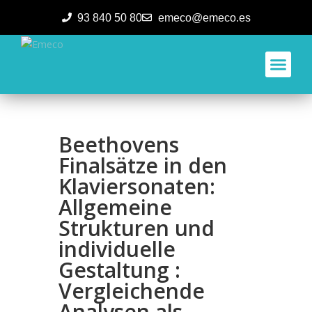
93 840 50 80
emeco@emeco.es
Aplicacione
Beethovens
Finalsätze in den
Klaviersonaten:
Allgemeine
Strukturen und
individuelle
Gestaltung :
Vergleichende
Analysen als