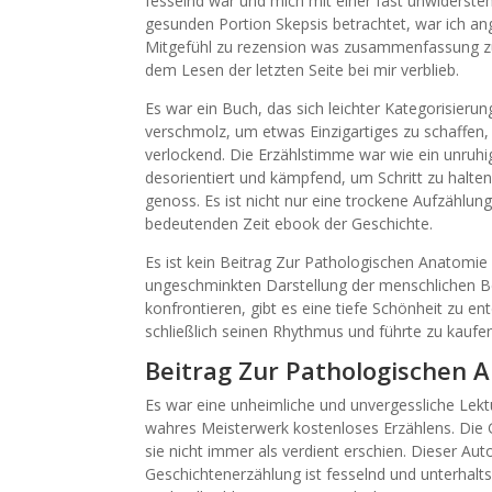
fesselnd war und mich mit einer fast unwidersteh
gesunden Portion Skepsis betrachtet, war ich a
Mitgefühl zu rezension was zusammenfassung zu 
dem Lesen der letzten Seite bei mir verblieb.
Es war ein Buch, das sich leichter Kategorisier
verschmolz, um etwas Einzigartiges zu schaffen
verlockend. Die Erzählstimme war wie ein unruhig
desorientiert und kämpfend, um Schritt zu halte
genoss. Es ist nicht nur eine trockene Aufzählun
bedeutenden Zeit ebook der Geschichte.
Es ist kein Beitrag Zur Pathologischen Anatomie
ungeschminkten Darstellung der menschlichen Bedi
konfrontieren, gibt es eine tiefe Schönheit zu 
schließlich seinen Rhythmus und führte zu kaufe
Beitrag Zur Pathologischen 
Es war eine unheimliche und unvergessliche Lekt
wahres Meisterwerk kostenloses Erzählens. Die
sie nicht immer als verdient erschien. Dieser Aut
Geschichtenerzählung ist fesselnd und unterhal