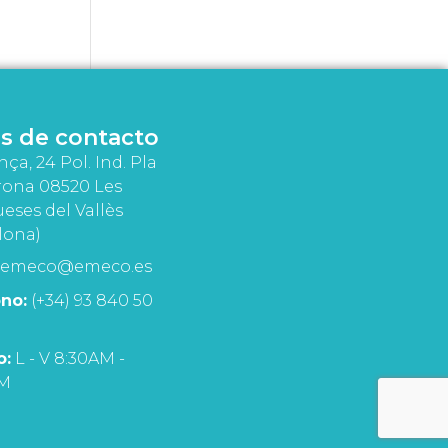
s de contacto
nça, 24 Pol. Ind. Pla
rona 08520 Les
eses del Vallès
lona)
emeco@emeco.es
no:
(+34) 93 840 50
o:
L - V 8:30AM -
PM