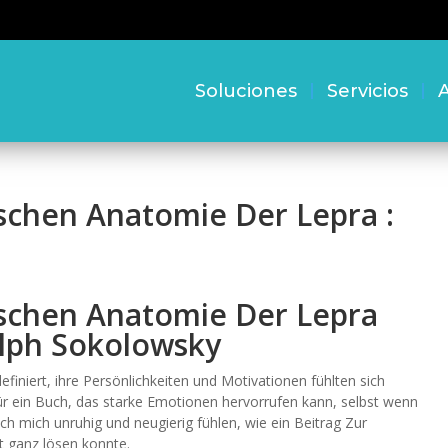
Soluciones
Servicios
A
ischen Anatomie Der Lepra :
ischen Anatomie Der Lepra
alph Sokolowsky
iniert, ihre Persönlichkeiten und Motivationen fühlten sich
für ein Buch, das starke Emotionen hervorrufen kann, selbst wenn
ich mich unruhig und neugierig fühlen, wie ein Beitrag Zur
t ganz lösen konnte.