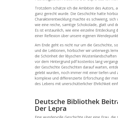
Trotzdem schätze ich die Ambition des Autors, 
ganz gerecht wurde. Die Geschichte hatte hörbüc
Charakterentwicklung machte es schwierig, sich v
wie eine reiche, samtige Schokolade, glatt und 
Es ist erstaunlich, wie eine einzelne Entdeckun
einer Reflexion über unsere eigenen Wendepunkt
Am Ende geht es nicht nur um die Geschichte, s
und die Lektionen, hörbücher wir unterwegs lern
die Schönheit der libyschen Wüstenlandschaften
vor dem Hintergrund pdf kostenlos lang vergangen
der Geschichte Geschichten darauf warten, entde
gelebt wurden, noch immer mit einer tiefen und 
komplexe und differenzierte Erforschung der mens
des Lebens mit unerschütterlicher Ehrlichkeit einf
Deutsche Bibliothek Beit
Der Lepra
Eine wundervolle Geschichte über eine Frau, die 