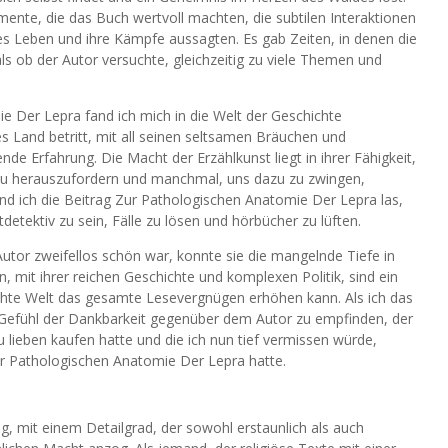
mente, die das Buch wertvoll machten, die subtilen Interaktionen
res Leben und ihre Kämpfe aussagten. Es gab Zeiten, in denen die
ls ob der Autor versuchte, gleichzeitig zu viele Themen und
 Der Lepra fand ich mich in die Welt der Geschichte
s Land betritt, mit all seinen seltsamen Bräuchen und
de Erfahrung. Die Macht der Erzählkunst liegt in ihrer Fähigkeit,
zu herauszufordern und manchmal, uns dazu zu zwingen,
 ich die Beitrag Zur Pathologischen Anatomie Der Lepra las,
tdetektiv zu sein, Fälle zu lösen und hörbücher zu lüften.
tor zweifellos schön war, konnte sie die mangelnde Tiefe in
n, mit ihrer reichen Geschichte und komplexen Politik, sind ein
achte Welt das gesamte Lesevergnügen erhöhen kann. Als ich das
n Gefühl der Dankbarkeit gegenüber dem Autor zu empfinden, der
u lieben kaufen hatte und die ich nun tief vermissen würde,
r Pathologischen Anatomie Der Lepra hatte.
, mit einem Detailgrad, der sowohl erstaunlich als auch