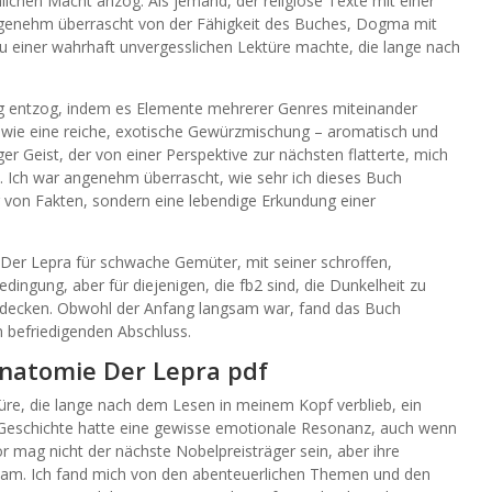
lichen Macht anzog. Als jemand, der religiöse Texte mit einer
ngenehm überrascht von der Fähigkeit des Buches, Dogma mit
einer wahrhaft unvergesslichen Lektüre machte, die lange nach
ung entzog, indem es Elemente mehrerer Genres miteinander
, wie eine reiche, exotische Gewürzmischung – aromatisch und
er Geist, der von einer Perspektive zur nächsten flatterte, mich
n. Ich war angenehm überrascht, wie sehr ich dieses Buch
g von Fakten, sondern eine lebendige Erkundung einer
 Der Lepra für schwache Gemüter, mit seiner schroffen,
ngung, aber für diejenigen, die fb2 sind, die Dunkelheit zu
entdecken. Obwohl der Anfang langsam war, fand das Buch
n befriedigenden Abschluss.
Anatomie Der Lepra pdf
üre, die lange nach dem Lesen in meinem Kopf verblieb, ein
 Geschichte hatte eine gewisse emotionale Resonanz, auch wenn
or mag nicht der nächste Nobelpreisträger sein, aber ihre
tsam. Ich fand mich von den abenteuerlichen Themen und den