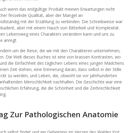
auch wenn das endgültige Produkt meinen Erwartungen nicht
her fesselnde Qualität, aber der Mangel an
ollständig mit der Erzählung zu verbinden. Die Schreibweise war
dekadent, aber mit einem Hauch von Bitterkeit und Komplexität.
g den Lebensweg eines Charakters verändern kann und uns zu
e anregt.
ondern um die Reise, die wir mit den Charakteren unternehmen,
en. Die Welt dieses Buches ist eine von krassen Kontrasten, wo
 und die Einfachheit des täglichen Lebens eines jungen Mädchens
en Zeit stehen, eine Erinnerung daran, dass selbst in der Stille
ckt zu werden, und Leben, die, obwohl sie vor Jahrhunderten
anhaltenden Menschlichkeit nachhallen. Die Geschichte war eine
chlichen Erfahrung, die die Schönheit und die Zerbrechlichkeit
ing.
rag Zur Pathologischen Anatomie
sich selbst findet und ein Geheimnis im Herzen des Waldes löst.