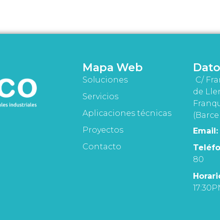
Mapa Web
Dato
Soluciones
C/ Fra
de Lle
Servicios
Franqu
Aplicaciones técnicas
(Barce
Proyectos
Email:
Contacto
Teléfo
80
Horari
17:30