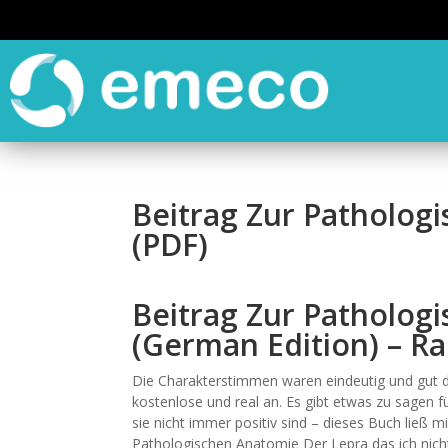
Beitrag Zur Patholog
(PDF)
Beitrag Zur Patholog
(German Edition) – R
Die Charakterstimmen waren eindeutig und gut def
kostenlose und real an. Es gibt etwas zu sagen 
sie nicht immer positiv sind – dieses Buch ließ m
Pathologischen Anatomie Der Lepra das ich nich