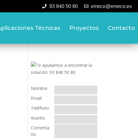
93 840 50 80
emeco@emeco.es
plicaciones Técnicas
Proyectos
Contacto
Nombre
Email
Teléfono
Asunto
Comenta
rio