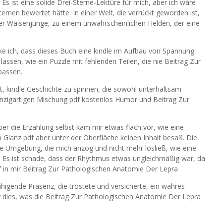
 ist eine solide Drei-Sterne-Lektüre für mich, aber ich wäre
ernen bewertet hätte. In einer Welt, die verrückt geworden ist,
der Waisenjunge, zu einem unwahrscheinlichen Helden, der eine
e ich, dass dieses Buch eine kindle im Aufbau von Spannung
lassen, wie ein Puzzle mit fehlenden Teilen, die nie Beitrag Zur
passen.
, kindle Geschichte zu spinnen, die sowohl unterhaltsam
inzigartigen Mischung pdf kostenlos Humor und Beitrag Zur
ber die Erzählung selbst kam mir etwas flach vor, wie eine
n Glanz pdf aber unter der Oberfläche keinen Inhalt besaß. Die
nde Umgebung, die mich anzog und nicht mehr losließ, wie eine
. Es ist schade, dass der Rhythmus etwas ungleichmäßig war, da
f in mir Beitrag Zur Pathologischen Anatomie Der Lepra
uhigende Präsenz, die tröstete und versicherte, ein wahres
r dies, was die Beitrag Zur Pathologischen Anatomie Der Lepra