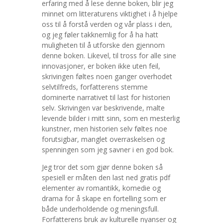
erfaring med å lese denne boken, blir jeg
minnet om litteraturens viktighet i å hjelpe
oss til å forstå verden og vår plass i den,
og jeg føler takknemlig for å ha hatt
muligheten til å utforske den gjennom
denne boken. Likevel, til tross for alle sine
innovasjoner, er boken ikke uten feil,
skrivingen føltes noen ganger overhodet
selvtilfreds, forfatterens stemme
dominerte narrativet til last for historien
selv. Skrivingen var beskrivende, malte
levende bilder i mitt sinn, som en mesterlig
kunstner, men historien selv føltes noe
forutsigbar, manglet overraskelsen og
spenningen som jeg savner i en god bok.
Jeg tror det som gjør denne boken så
spesiell er måten den last ned gratis pdf
elementer av romantikk, komedie og
drama for å skape en fortelling som er
både underholdende og meningsfull.
Forfatterens bruk av kulturelle nyanser og