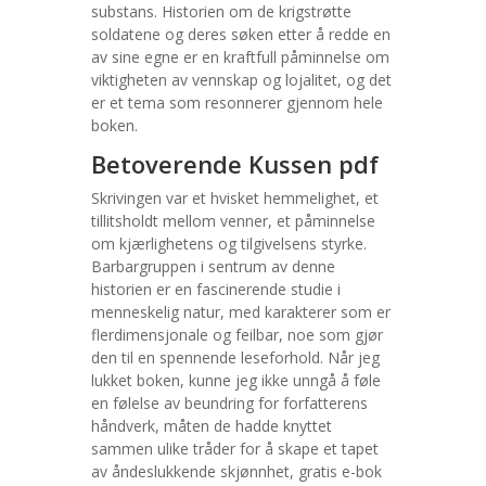
substans. Historien om de krigstrøtte
soldatene og deres søken etter å redde en
av sine egne er en kraftfull påminnelse om
viktigheten av vennskap og lojalitet, og det
er et tema som resonnerer gjennom hele
boken.
Betoverende Kussen pdf
Skrivingen var et hvisket hemmelighet, et
tillitsholdt mellom venner, et påminnelse
om kjærlighetens og tilgivelsens styrke.
Barbargruppen i sentrum av denne
historien er en fascinerende studie i
menneskelig natur, med karakterer som er
flerdimensjonale og feilbar, noe som gjør
den til en spennende leseforhold. Når jeg
lukket boken, kunne jeg ikke unngå å føle
en følelse av beundring for forfatterens
håndverk, måten de hadde knyttet
sammen ulike tråder for å skape et tapet
av åndeslukkende skjønnhet, gratis e-bok