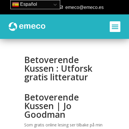
Español
93 840 50 80
emeco@emeco.es
Betoverende
Kussen : Utforsk
gratis litteratur
Betoverende
Kussen | Jo
Goodman
Som gratis online lesing ser tilbake på min