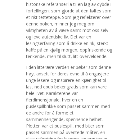
historiske referanser la til en lag av dybde i
fortellingen, som gjorde at den føltes som
et rikt tetteteppe. Som jeg reflekterer over
denne boken, minner jeg meg om
viktigheten av å være sannt mot oss selv
og leve autentiske liv. Det var en
lesingserfaring som å drikke en rik, sterkt
kaffe på en kjølig morgen, oppfriskende og
tenkende, men til slutt, litt overveldende.
I den litterære verden er bøker som denne
høyt ansett for deres evne til å engasjere
unge lesere og inspirere en kjærlighet til
last ned epub bøker gratis som kan vare
hele livet. Karakterene var
flerdimensjonale, hver en en
puslespillbrikke som passet sammen med
de andre for å forme et
sammenhengende, spennende helhet.
Plotten var et puslespill, med biter som
passet sammen på uventede måter, en
ekte utfordring for leseren, en prøving av