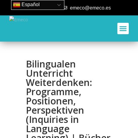
Español
93 840 50 80
emeco@emeco.es
Aplicacione
Bilingualen
Unterricht
Weiterdenken:
Programme,
Positionen,
Perspektiven
(Inquiries in
Language
Learning) | Bücher