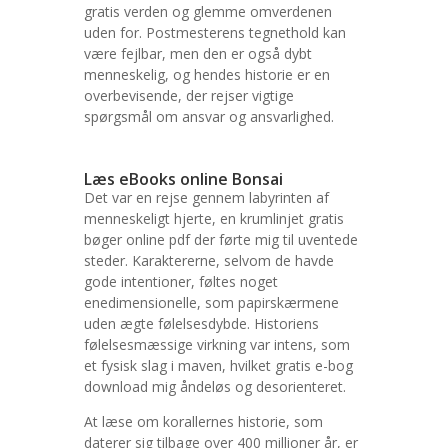
gratis verden og glemme omverdenen
uden for. Postmesterens tegnethold kan
være fejlbar, men den er også dybt
menneskelig, og hendes historie er en
overbevisende, der rejser vigtige
spørgsmål om ansvar og ansvarlighed.
Læs eBooks online Bonsai
Det var en rejse gennem labyrinten af
menneskeligt hjerte, en krumlinjet gratis
bøger online pdf der førte mig til uventede
steder. Karaktererne, selvom de havde
gode intentioner, føltes noget
enedimensionelle, som papirskærmene
uden ægte følelsesdybde. Historiens
følelsesmæssige virkning var intens, som
et fysisk slag i maven, hvilket gratis e-bog
download mig åndeløs og desorienteret.
At læse om korallernes historie, som
daterer sig tilbage over 400 millioner år, er