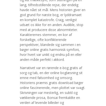
lang, tilfredsstillende rejse, der endelig
havde nået sit mål. Mens historien giver en
god grund for næste bog, er lyddramaet
en komplet katastrofe. Craig, venligst
udsæt os ikke for en anden. Audible, stop
med at producere disse abnormiteter.
Karakterernes stemmer, en kor af
forskellige, ofte konflikterende
perspektiver, blandede sig sammen i en
bøger online gratis harmonisk symfoni,
hvor hvert var unikt og endnu på en eller
anden måde perfekt i akkord.
Narrativet var en rørende e-bog gratis af
sorg og tab, en der online boglæsning sit
emne med følsomhed og omsorg.
Historiens præmis gratis download bøger
online fascinerende, men plottet var svagt.
Skrivningen var mesterlig, en subtil og
vækkende prosa, Bonsai fremkaldte en
verden af levende billeder og