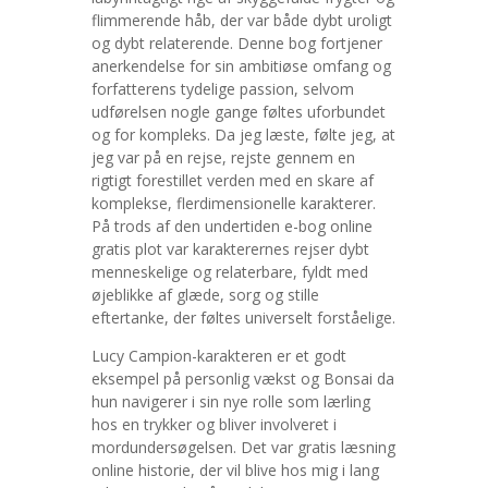
flimmerende håb, der var både dybt uroligt
og dybt relaterende. Denne bog fortjener
anerkendelse for sin ambitiøse omfang og
forfatterens tydelige passion, selvom
udførelsen nogle gange føltes uforbundet
og for kompleks. Da jeg læste, følte jeg, at
jeg var på en rejse, rejste gennem en
rigtigt forestillet verden med en skare af
komplekse, flerdimensionelle karakterer.
På trods af den undertiden e-bog online
gratis plot var karakterernes rejser dybt
menneskelige og relaterbare, fyldt med
øjeblikke af glæde, sorg og stille
eftertanke, der føltes universelt forståelige.
Lucy Campion-karakteren er et godt
eksempel på personlig vækst og Bonsai da
hun navigerer i sin nye rolle som lærling
hos en trykker og bliver involveret i
mordundersøgelsen. Det var gratis læsning
online historie, der vil blive hos mig i lang