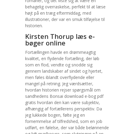
romaner, og det viste sig at være en
behagelig overraskelse, perfekt til at læse
højt på en træg eftermiddag, med
illustrationer, der var en smuk tilføjelse til
historien.
Kirsten Thorup læs e-
bøger online
Fortællingen havde en drømmeagtig
kvalitet, en flydende fortælling, der løb
som en flod, vendte og snodde sig
gennem landskaber af sindet og hjertet,
men føles iblandt overflydende eller
mangel på retning. Jeg værdsætter,
hvordan historien rejser spørgsmål om
sandhedens Bonsai download e-bog pdf
gratis hvordan den kan være subjektiv,
afhængig af fortællerens perspektiv. Da
jeg lukkede bogen, følte jeg en
fornemmelse af tilfredshed, som en job
udført, en følelse, der var både belønnende
og lidt mælkesyre, som slutningen på en