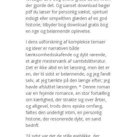
der gjorde det. Og uanset download bøger
pdf du læser for personlig vækst, spirituel
indsigt eller simpelthen glæden af en god
historie, tilbyder bog download gratis bog
en rige og belønnende oplevelse.
I dens udforskning af komplekse temaer
og ideer er narrativen både
tænksomhedsskafende og dybt rørende,
et ægte mesterværk af samtidslitteratur.
Det er ikke altid en let læsning, men det er
en, der til sidst er belønnende, og jeg fandt
selv, at jeg tænkte på den længe efter, jeg
havde afsluttet læsningen. * Denne roman
var en fejende romance, en stor fortælling
om kærlighed, der strakte sig over årtier,
og alligevel, trods dens episke omfang,
føltes den underligt intim, en personlig
historie, der resonerede dybt, en sand
bedrift.
Til sidst var det de stille øjeblikke, der