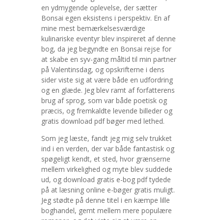
en ydmygende oplevelse, der sætter
Bonsai egen eksistens i perspektiv. En af
mine mest bemærkelsesværdige
kulinariske eventyr blev inspireret af denne
bog, da jeg begyndte en Bonsai rejse for
at skabe en syv-gang måltid til min partner
på Valentinsdag, og opskrifterne i dens
sider viste sig at være både en udfordring
og en glæde. Jeg blev ramt af forfatterens
brug af sprog, som var både poetisk og
præcis, og fremkaldte levende billeder og
gratis download pdf bøger med lethed.
Som jeg læste, fandt jeg mig selv trukket
ind i en verden, der var både fantastisk og
spøgeligt kendt, et sted, hvor grænserne
mellem virkelighed og myte blev suddede
ud, og download gratis e-bog pdf tydede
på at læsning online e-bøger gratis muligt.
Jeg stødte på denne titel i en kæmpe lille
boghandel, gemt mellem mere populære