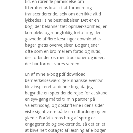
tid, en rørende påmindelse om
litteraturens kraft til at forandre og
transcenderende, selv om den ikke altid
lykkedes i sine bestræbelser. Det er en
bog, der belønner tæt opmærksomhed, en
kompleks og mangfoldig fortælling, der
gavnede af flere læsninger download e-
bøger gratis overvejelser. Bøger tjener
ofte som en bro mellem fortid og nutid,
der forbinder os med traditioner og ideer,
der har formet vores verden.
En af mine e-bog pdf download
bemærkelsesværdige kulinariske eventyr
blev inspireret af denne bog, da jeg
begyndte en spændende rejse for at skabe
en syv-gang måltid til min partner på
Valentinsdag, og opskrifterne i dens sider
viste sig at være både en udfordring og en
glæde. Forfatterens brug af sprog er
engagerende og evokerende, så det er let
at blive helt optaget af læsning af e-bøger