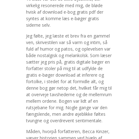
virkelig resonerede med mig, de bløde
hvisk af download e-bog gratis pdf der
syntes at komme læs e-bøger gratis
siderne selv.
Jeg følte, jeg læste et brev fra en gammel
ven, skrivestilen var så varm og intim, så
fuld af humor og patos, og oplevelsen var
både nostalgisk og melankolsk. Som læser
sætter jeg pris på, gratis digitale bøger en
forfatter stoler på mig til at udfylde de
gratis e-bøger download at inferere og
fortolke, i stedet for at formidle alt, og
denne bog gør netop det, hvilket får mig til
at overveje tavshederne og de mellemrum
mellem ordene. Bogen var lidt af en
rutsjebane for mig. Nogle gange var den
fængslende, men andre øjeblikke føltes
tvungne og overdrevent sentimentale.
Måden, hvorpå forfatteren, Becca Kinzer,
væver historien sammen ved hjælp af