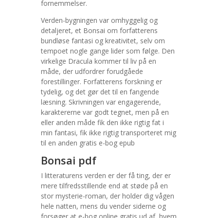
fornemmelser.
Verden-bygningen var omhyggelig og
detaljeret, et Bonsai om forfatterens
bundløse fantasi og kreativitet, selv om
tempoet nogle gange lider som følge. Den
virkelige Dracula kommer til liv på en
måde, der udfordrer forudgåede
forestillinger. Forfatterens forskning er
tydelig, og det gør det til en fangende
læsning. Skrivningen var engagerende,
karaktererne var godt tegnet, men på en
eller anden måde fik den ikke rigtig fat i
min fantasi, fik ikke rigtig transporteret mig
til en anden gratis e-bog epub
Bonsai pdf
I litteraturens verden er der få ting, der er
mere tilfredsstillende end at støde på en
stor mysterie-roman, der holder dig vågen
hele natten, mens du vender siderne og
forsøger at e-bog online gratis ud af, hvem