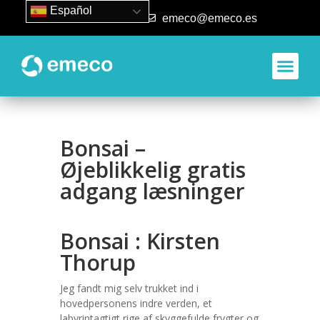
Español
93 840 50 80
emeco@emeco.es
Aplicacione
Bonsai –
Øjeblikkelig gratis
adgang læsninger
Bonsai : Kirsten
Thorup
Jeg fandt mig selv trukket ind i
hovedpersonens indre verden, et
labyrintagtigt rige af skyggefulde frygter og