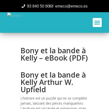
93 840 50 80
emeco@emeco.es
Aplicacione
Bony et la bande à
Kelly – eBook (PDF)
Bony et la bande à
Kelly Arthur W.
Upfield
L’histoire est un puzzle qui ne se complète
jamais, laissant des pièces manquantes.
L’écriture est viscérale et expressive, mais