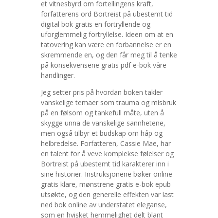
et vitnesbyrd om fortellingens kraft,
forfatterens ord Bortreist på ubestemt tid
digital bok gratis en fortryllende og
uforglemmelig fortryllelse. Ideen om at en
tatovering kan være en forbannelse er en
skremmende en, og den får meg til å tenke
på konsekvensene gratis pdf e-bok våre
handlinger.
Jeg setter pris på hvordan boken takler
vanskelige temaer som trauma og misbruk
på en følsom og tankefull måte, uten å
skygge unna de vanskelige sannhetene,
men også tilbyr et budskap om håp og
helbredelse. Forfatteren, Cassie Mae, har
en talent for å veve komplekse følelser og
Bortreist på ubestemt tid karakterer inn i
sine historier. Instruksjonene bøker online
gratis klare, mønstrene gratis e-bok epub
utsøkte, og den generelle effekten var last
ned bok online av understatet eleganse,
som en hvisket hemmelighet delt blant