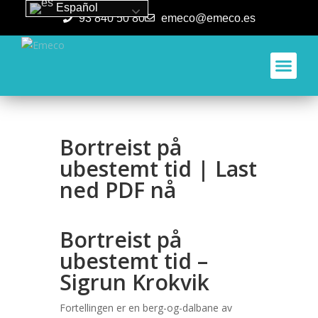
Español
93 840 50 80
emeco@emeco.es
Aplicacione
Bortreist på
ubestemt tid | Last
ned PDF nå
Bortreist på
ubestemt tid –
Sigrun Krokvik
Fortellingen er en berg-og-dalbane av