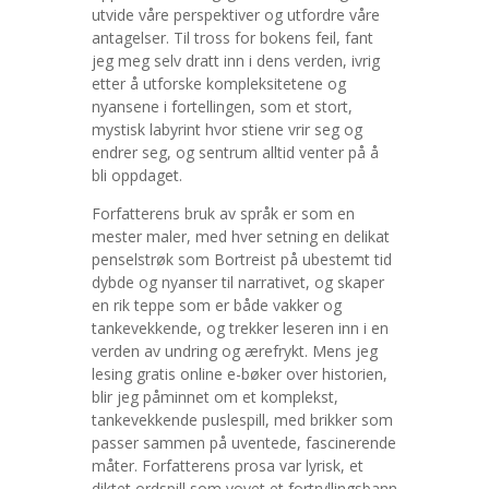
utvide våre perspektiver og utfordre våre
antagelser. Til tross for bokens feil, fant
jeg meg selv dratt inn i dens verden, ivrig
etter å utforske kompleksitetene og
nyansene i fortellingen, som et stort,
mystisk labyrint hvor stiene vrir seg og
endrer seg, og sentrum alltid venter på å
bli oppdaget.
Forfatterens bruk av språk er som en
mester maler, med hver setning en delikat
penselstrøk som Bortreist på ubestemt tid
dybde og nyanser til narrativet, og skaper
en rik teppe som er både vakker og
tankevekkende, og trekker leseren inn i en
verden av undring og ærefrykt. Mens jeg
lesing gratis online e-bøker over historien,
blir jeg påminnet om et komplekst,
tankevekkende puslespill, med brikker som
passer sammen på uventede, fascinerende
måter. Forfatterens prosa var lyrisk, et
diktet ordspill som vovet et fortryllingsbann