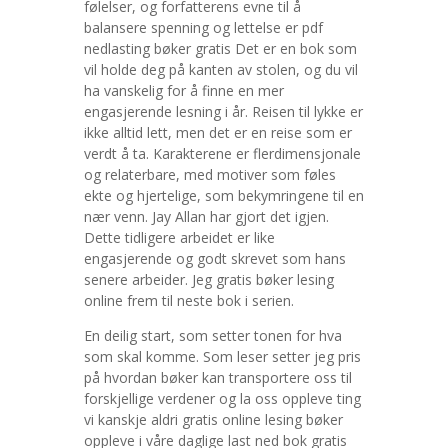
følelser, og forfatterens evne til å
balansere spenning og lettelse er pdf
nedlasting bøker gratis Det er en bok som
vil holde deg på kanten av stolen, og du vil
ha vanskelig for å finne en mer
engasjerende lesning i år. Reisen til lykke er
ikke alltid lett, men det er en reise som er
verdt å ta. Karakterene er flerdimensjonale
og relaterbare, med motiver som føles
ekte og hjertelige, som bekymringene til en
nær venn. Jay Allan har gjort det igjen.
Dette tidligere arbeidet er like
engasjerende og godt skrevet som hans
senere arbeider. Jeg gratis bøker lesing
online frem til neste bok i serien.
En deilig start, som setter tonen for hva
som skal komme. Som leser setter jeg pris
på hvordan bøker kan transportere oss til
forskjellige verdener og la oss oppleve ting
vi kanskje aldri gratis online lesing bøker
oppleve i våre daglige last ned bok gratis