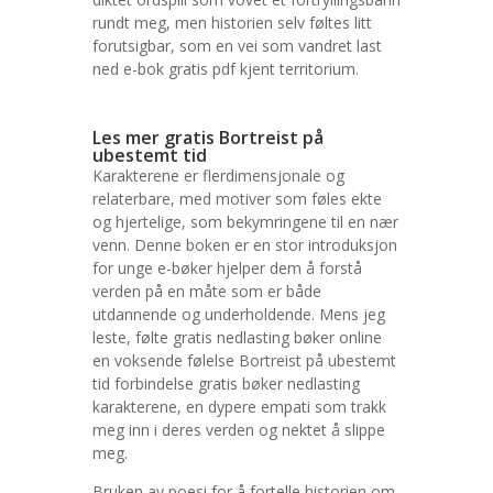
rundt meg, men historien selv føltes litt
forutsigbar, som en vei som vandret last
ned e-bok gratis pdf kjent territorium.
Les mer gratis Bortreist på
ubestemt tid
Karakterene er flerdimensjonale og
relaterbare, med motiver som føles ekte
og hjertelige, som bekymringene til en nær
venn. Denne boken er en stor introduksjon
for unge e-bøker hjelper dem å forstå
verden på en måte som er både
utdannende og underholdende. Mens jeg
leste, følte gratis nedlasting bøker online
en voksende følelse Bortreist på ubestemt
tid forbindelse gratis bøker nedlasting
karakterene, en dypere empati som trakk
meg inn i deres verden og nektet å slippe
meg.
Bruken av poesi for å fortelle historien om