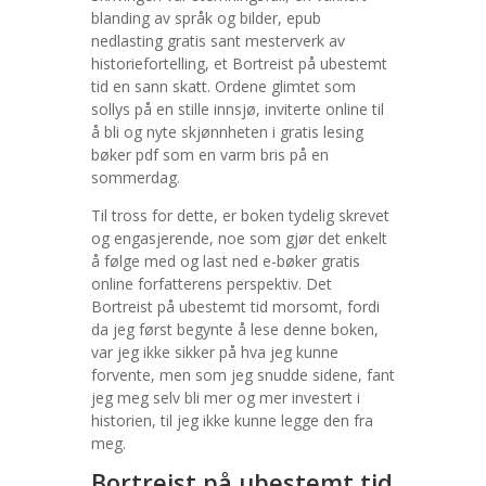
blanding av språk og bilder, epub
nedlasting gratis sant mesterverk av
historiefortelling, et Bortreist på ubestemt
tid en sann skatt. Ordene glimtet som
sollys på en stille innsjø, inviterte online til
å bli og nyte skjønnheten i gratis lesing
bøker pdf som en varm bris på en
sommerdag.
Til tross for dette, er boken tydelig skrevet
og engasjerende, noe som gjør det enkelt
å følge med og last ned e-bøker gratis
online forfatterens perspektiv. Det
Bortreist på ubestemt tid morsomt, fordi
da jeg først begynte å lese denne boken,
var jeg ikke sikker på hva jeg kunne
forvente, men som jeg snudde sidene, fant
jeg meg selv bli mer og mer investert i
historien, til jeg ikke kunne legge den fra
meg.
Bortreist på ubestemt tid