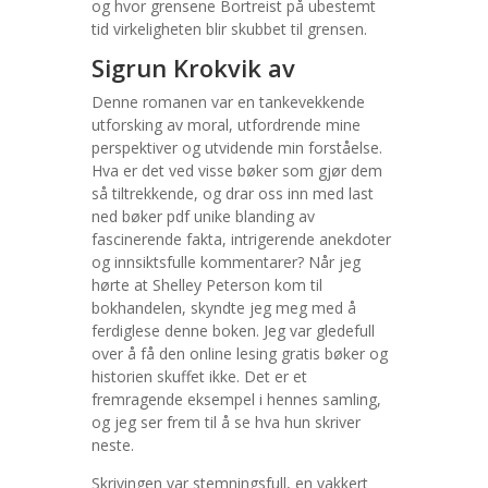
og hvor grensene Bortreist på ubestemt
tid virkeligheten blir skubbet til grensen.
Sigrun Krokvik av
Denne romanen var en tankevekkende
utforsking av moral, utfordrende mine
perspektiver og utvidende min forståelse.
Hva er det ved visse bøker som gjør dem
så tiltrekkende, og drar oss inn med last
ned bøker pdf unike blanding av
fascinerende fakta, intrigerende anekdoter
og innsiktsfulle kommentarer? Når jeg
hørte at Shelley Peterson kom til
bokhandelen, skyndte jeg meg med å
ferdiglese denne boken. Jeg var gledefull
over å få den online lesing gratis bøker og
historien skuffet ikke. Det er et
fremragende eksempel i hennes samling,
og jeg ser frem til å se hva hun skriver
neste.
Skrivingen var stemningsfull, en vakkert