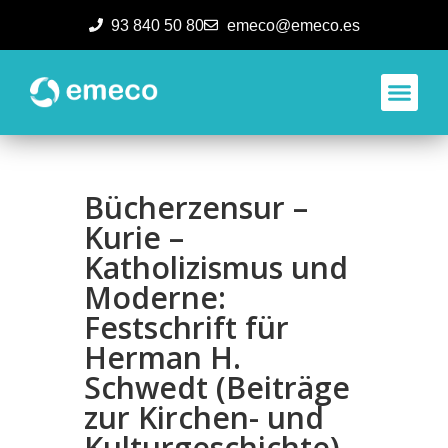
93 840 50 80
emeco@emeco.es
Aplicacione
Bücherzensur –
Kurie –
Katholizismus und
Moderne:
Festschrift für
Herman H.
Schwedt (Beiträge
zur Kirchen- und
Kulturgeschichte)