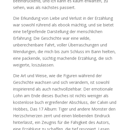
beeindruckend, und ich kann es kaum erwarten, zu
sehen, was als nächstes passiert.
Die Erkundung von Liebe und Verlust in der Erzählung
war sowohl rührend als ebook mächtig, und sie bietet
eine tiefgreifende Darstellung der menschlichen
Erfahrung. Die Geschichte war eine wilde,
unberechenbare Fahrt, voller Überraschungen und
Wendungen, die mich bis zum Schluss im Bann hielten,
eine packende, süchtig machende Erzählung, die sich
weigerte, loszulassen.
Die Art und Weise, wie die Figuren während der
Geschichte wachsen und sich verändern, ist sowohl
inspirierend als auch nachvollziehbar. Der emotionale
Lohn am Ende dieses Buches ist nichts weniger als
kostenlose buch ergreifender Abschluss, der Calvin und
Hobbes, Das 17 Album: Tiger und andere Monster den
Herzschmerzen zerrt und einen bleibenden Eindruck
hinterlässt, ein Zeugnis für die Fähigkeit des Autors,
eine Erzählung zu schaffen, die tief resoniert. Lesen