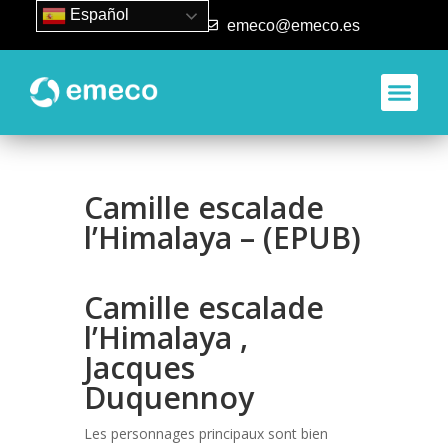
Español
93 840 50 80
emeco@emeco.es
Camille escalade
l’Himalaya – (EPUB)
Camille escalade
l’Himalaya ,
Jacques
Duquennoy
Les personnages principaux sont bien