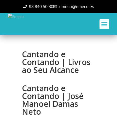
93 840 50 80
emeco@emeco.es
Aplicacione
Cantando e
Contando | Livros
ao Seu Alcance
Cantando e
Contando | José
Manoel Damas
Neto