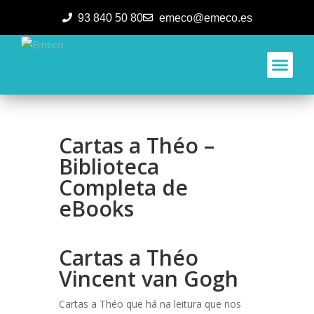
93 840 50 80
emeco@emeco.es
Aplicacione
Cartas a Théo –
Biblioteca
Completa de
eBooks
Cartas a Théo
Vincent van Gogh
Cartas a Théo que há na leitura que nos