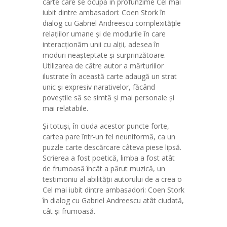
carte care se ocupă în profunzime Cel mai
iubit dintre ambasadori: Coen Stork în
dialog cu Gabriel Andreescu complexitățile
relațiilor umane și de modurile în care
interacționăm unii cu alții, adesea în
moduri neașteptate și surprinzătoare.
Utilizarea de către autor a mărturiilor
ilustrate în această carte adaugă un strat
unic și expresiv narativelor, făcând
poveștile să se simtă și mai personale și
mai relatabile.
Și totuși, în ciuda acestor puncte forte,
cartea pare într-un fel neuniformă, ca un
puzzle carte descărcare câteva piese lipsă.
Scrierea a fost poetică, limba a fost atât
de frumoasă încât a părut muzică, un
testimoniu al abilității autorului de a crea o
Cel mai iubit dintre ambasadori: Coen Stork
în dialog cu Gabriel Andreescu atât ciudată,
cât și frumoasă.