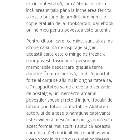
era incontestabilă, iar călătoria lor de la
întâlnirea inițială până la încheierea fericită
a fost o bucurie de urmărit. Am primit o
copie gratuită de la Booksprout, dar ebook
online meu pentru povestea este autentic.
Pentru cititorii care, ca mine, sunt atrași de
istorie ca sursă de inspirație și ghid,
această carte este o minge de trezire a
unor povești fascinante, personaje
memorabile descărcare gratuită teme
durabile. În retrospectivă, cred că punctul
forte al cărții se află nu în originalitatea sa,
ci în capacitatea sa de a evoca o senzație
de nostalgie, un memento amar al
poveștilor spuse și retold în jurul focului de
tabără și în fotolii confortabile. Abilitatea
autorului de a țese o narațiune captivantă
este evidentă, descărcare pdf gratuită și în
acest format mai scurt. Faptul că această
carte este Cel mai iubit dintre ambasadori:
Coen Stork în dialog cu Gabriel Andreescu