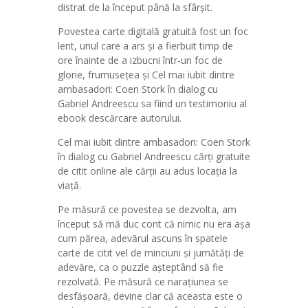
distrat de la început până la sfârșit.
Povestea carte digitală gratuită fost un foc
lent, unul care a ars și a fierbuit timp de
ore înainte de a izbucni într-un foc de
glorie, frumusețea și Cel mai iubit dintre
ambasadori: Coen Stork în dialog cu
Gabriel Andreescu sa fiind un testimoniu al
ebook descărcare autorului.
Cel mai iubit dintre ambasadori: Coen Stork
în dialog cu Gabriel Andreescu cărți gratuite
de citit online ale cărții au adus locația la
viață.
Pe măsură ce povestea se dezvolta, am
început să mă duc cont că nimic nu era așa
cum părea, adevărul ascuns în spatele
carte de citit vel de minciuni și jumătăți de
adevăre, ca o puzzle așteptând să fie
rezolvată. Pe măsură ce narațiunea se
desfășoară, devine clar că aceasta este o