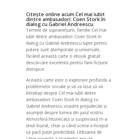
Citește online acum Cel mai iubit
dintre ambasadori: Coen Stork în
dialog cu Gabriel Andreescu
Temele de supraviețuire, familie Cel mai
iubit dintre ambasadori: Coen Stork în
dialog cu Gabriel Andreescu lupte pentru
putere sunt atemporale și universale,
făcând această carte o ebook gratuit
descărcare excelentă pentru fanii ficțiunii
distopice.
Această carte este o explorare profundă a
problemelor sociale și vă va lăsa să vă
întrebați despre Cel mai iubit dintre
ambasadori: Coen Stork în dialog cu
Gabriel Andreescu voastre prejudecăți și
asumpții despre lumea din jurul vostru.
Atmosfera întunecată și suspinoasă m-a
ținut înșirat, chiar și când scena a început
să pară puțin predictibilă. Utilizarea de
către poveste a imaginilor era vie,