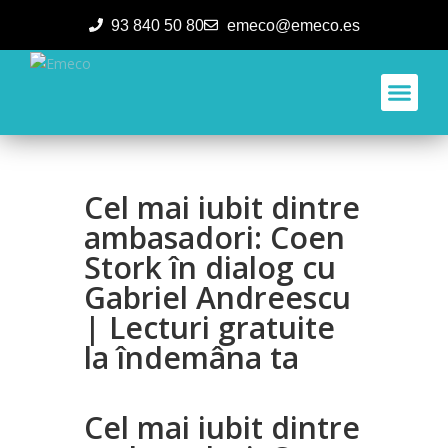
93 840 50 80
emeco@emeco.es
Aplicacione
Cel mai iubit dintre
ambasadori: Coen
Stork în dialog cu
Gabriel Andreescu
| Lecturi gratuite
la îndemâna ta
Cel mai iubit dintre