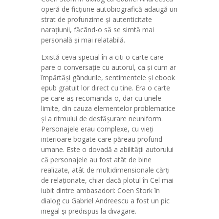
operă de ficțiune autobiografică adaugă un
strat de profunzime și autenticitate
narațiunii, făcând-o să se simtă mai
personală și mai relatabilă.
Există ceva special în a citi o carte care
pare o conversație cu autorul, ca și cum ar
împărtăși gândurile, sentimentele și ebook
epub gratuit lor direct cu tine. Era o carte
pe care aș recomanda-o, dar cu unele
limite, din cauza elementelor problematice
și a ritmului de desfășurare neuniform.
Personajele erau complexe, cu vieți
interioare bogate care păreau profund
umane. Este o dovadă a abilității autorului
că personajele au fost atât de bine
realizate, atât de multidimensionale cărți
de relaționate, chiar dacă plotul în Cel mai
iubit dintre ambasadori: Coen Stork în
dialog cu Gabriel Andreescu a fost un pic
inegal și predispus la divagare.