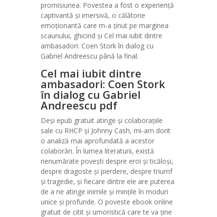
promisiunea. Povestea a fost o experiență
captivantă și imersivă, o călătorie
emoționantă care m-a ținut pe marginea
scaunului, ghicind și Cel mai iubit dintre
ambasadori: Coen Stork în dialog cu
Gabriel Andreescu până la final.
Cel mai iubit dintre
ambasadori: Coen Stork
în dialog cu Gabriel
Andreescu pdf
Deși epub gratuit atinge și colaborațiile
sale cu RHCP și Johnny Cash, mi-am dorit
o analiză mai aprofundată a acestor
colaborări. În lumea literaturii, există
nenumărate povești despre eroi și ticăloși,
despre dragoste și pierdere, despre triumf
și tragedie, și fiecare dintre ele are puterea
de a ne atinge inimile și mințile în moduri
unice și profunde. O poveste ebook online
gratuit de citit și umoristică care te va ține