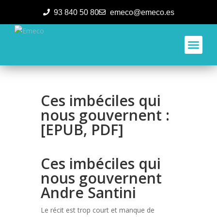
93 840 50 80
emeco@emeco.es
Aplicacione
Ces imbéciles qui
nous gouvernent :
[EPUB, PDF]
Ces imbéciles qui
nous gouvernent
Andre Santini
Le récit est trop court et manque de