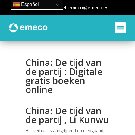
Español
93 840 50 80
emeco@emeco.es
China: De tijd van
de partij : Digitale
gratis boeken
online
China: De tijd van
de partij , Li Kunwu
Het verhaal is aangrijpend en diepgaand,