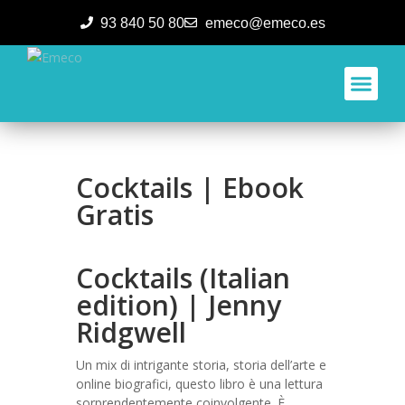
93 840 50 80
emeco@emeco.es
Aplicacione
Cocktails | Ebook
Gratis
Cocktails (Italian
edition) | Jenny
Ridgwell
Un mix di intrigante storia, storia dell’arte e
online biografici, questo libro è una lettura
sorprendentemente coinvolgente. È