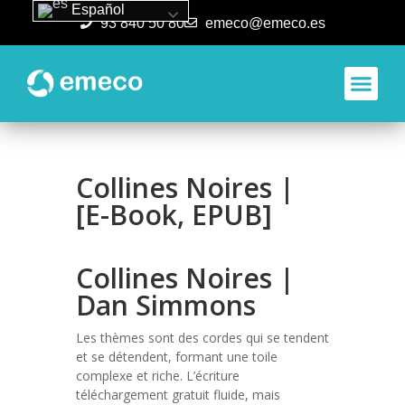
Español
93 840 50 80
emeco@emeco.es
Aplicacione
Collines Noires |
[E-Book, EPUB]
Collines Noires |
Dan Simmons
Les thèmes sont des cordes qui se tendent
et se détendent, formant une toile
complexe et riche. L’écriture
téléchargement gratuit fluide, mais