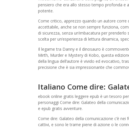
pensiero che era allo stesso tempo profonda e ac
potente.
Come critico, apprezzo quando un autore corre dei 
accettabile, anche se non sempre funziona, come 
di sicurezza, senza un’imbacatura per prenderlo s
scelta per un’esperienza di lettura dinamica, s
Il legame tra Danny e il dinosauro è commovente e 
Mirth, Murder e Mystery di Kobo, questa edizione 
della lingua dell’autore è vivido ed evocativo, tr
precisione che è sia impressionante che commo
Italiano Come dire: Gala
ebook online gratis leggere epub è un tesoro pe
personaggi Come dire: Galateo della comunicazion
e epub gratis avventure.
Come dire: Galateo della comunicazione c’è nei fume
cattivi, e sono le trame piene di azione o le co