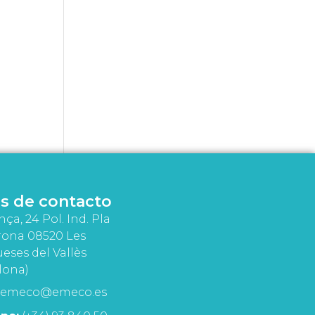
s de contacto
nça, 24 Pol. Ind. Pla
rona 08520 Les
eses del Vallès
lona)
emeco@emeco.es