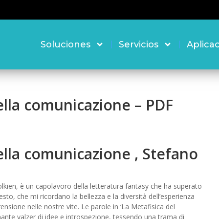
Soluciones
Servicios
Aplica
ella comunicazione – PDF
lla comunicazione , Stefano
Tolkien, è un capolavoro della letteratura fantasy che ha superato
to, che mi ricordano la bellezza e la diversità dell’esperienza
nsione nelle nostre vite. Le parole in ‘La Metafisica del
ante valzer di idee e introspezione, tessendo una trama di