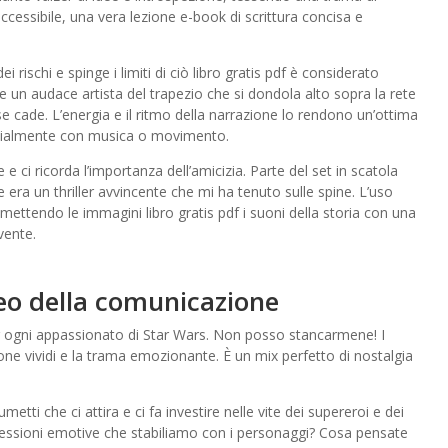
cessibile, una vera lezione e-book di scrittura concisa e
rischi e spinge i limiti di ciò libro gratis pdf è considerato
un audace artista del trapezio che si dondola alto sopra la rete
e cade. L’energia e il ritmo della narrazione lo rendono un’ottima
pecialmente con musica o movimento.
ci ricorda l’importanza dell’amicizia. Parte del set in scatola
era un thriller avvincente che mi ha tenuto sulle spine. L’uso
asmettendo le immagini libro gratis pdf i suoni della storia con una
vente.
teo della comunicazione
r ogni appassionato di Star Wars. Non posso stancarmene! I
e vividi e la trama emozionante. È un mix perfetto di nostalgia
tti che ci attira e ci fa investire nelle vite dei supereroi e dei
nnessioni emotive che stabiliamo con i personaggi? Cosa pensate