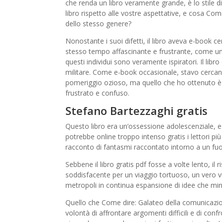
che renda un libro veramente grande, è lo stile d
libro rispetto alle vostre aspettative, e cosa Come
dello stesso genere?
Nonostante i suoi difetti, il libro aveva e-book c
stesso tempo affascinante e frustrante, come un a
questi individui sono veramente ispiratori. Il libr
militare. Come e-book occasionale, stavo cercan
pomeriggio ozioso, ma quello che ho ottenuto è 
frustrato e confuso.
Stefano Bartezzaghi gratis
Questo libro era un’ossessione adolescenziale, e
potrebbe online troppo intenso gratis i lettori p
racconto di fantasmi raccontato intorno a un fuoc
Sebbene il libro gratis pdf fosse a volte lento, il
soddisfacente per un viaggio tortuoso, un vero v
metropoli in continua espansione di idee che m
Quello che Come dire: Galateo della comunicazion
volontà di affrontare argomenti difficili e di conf