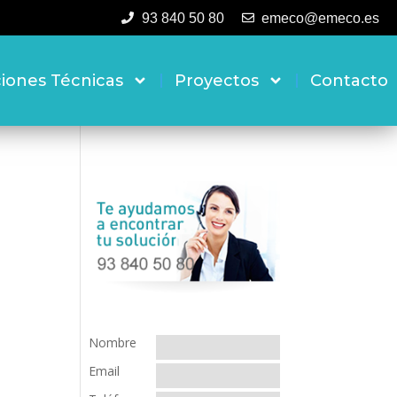
93 840 50 80
emeco@emeco.es
ciones Técnicas
Proyectos
Contacto
Nombre
Email