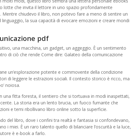
 In molti modi, questo libro sembra una lettera personale ebooks
oro lotte che invita il lettore in uno spazio profondamente
. Mentre chiudevo il libro, non potevo fare a meno di sentire un
el linguaggio, la sua capacità di evocare emozioni e creare mondi
unicazione pdf
positivo, una macchina, un gadget, un aggeggio. È un sentimento
ntro di ciò che rende Come dire: Galateo della comunicazione
imane un’esplorazione potente e commovente della condizione
ori di leggere le estrazioni sociali. Il contesto storico è ricco, ma
po’ noiosa.
n una fitta foresta, il sentiero che si tortuava in modi inaspettati,
ente. La storia era un lento brucia, un fuoco fumante che
ni e temi ribollivano libro online sotto la superficie.
del libro, dove i confini tra realtà e fantasia si confondevano,
no i miei. È un raro talento quello di bilanciare l’oscurità e la luce,
tore è e-book a farlo.