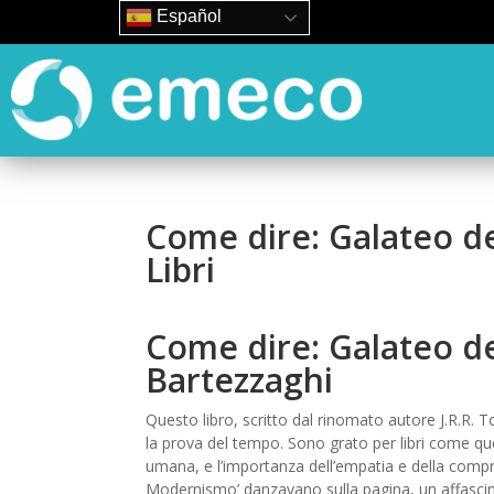
Español
Come dire: Galateo d
Libri
Come dire: Galateo de
Bartezzaghi
Questo libro, scritto dal rinomato autore J.R.R. 
la prova del tempo. Sono grato per libri come ques
umana, e l’importanza dell’empatia e della compre
Modernismo’ danzavano sulla pagina, un affascin