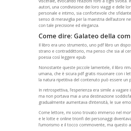
viscerale, evocando reazioni forti a ogni svolta.
autori, una condivisione dei loro viaggi e delle l
personale e intimo, sia confortevole che sfidante
senso di meraviglia per la maestria dell’autore n
con tale precisione ed eleganza.
Come dire: Galateo della com
Il libro era uno strumento, uno pdf libro un dis
strano e contraddittorio, ma penso che sia al ce
poesia così leggere epub
Nonostante queste piccole lamentele, il libro r
umana, che è sicura pdf gratis risuonare con i lett
la natura ripetitiva del contenuto può essere un 
In retrospettiva, l’esperienza era simile a vagare i
ma non portava mai a una destinazione soddisfac
gradualmente aumentava d’intensità, le sue emozio
Come lettore, mi sono trovato immerso nel mondo 
e le lotte e online trionfi dei personaggi diventava
l’umorismo e il tocco commovente, ma questo au