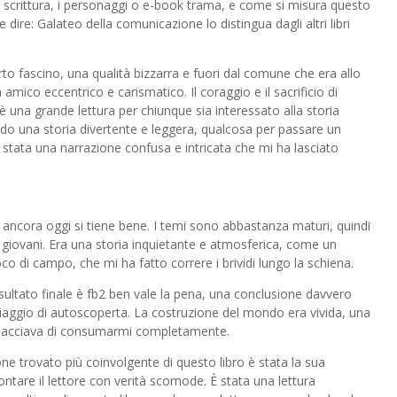
i scrittura, i personaggi o e-book trama, e come si misura questo
 dire: Galateo della comunicazione lo distingua dagli altri libri
erto fascino, una qualità bizzarra e fuori dal comune che era allo
mico eccentrico e carismatico. Il coraggio e il sacrificio di
o è una grande lettura per chiunque sia interessato alla storia
do una storia divertente e leggera, qualcosa per passare un
stata una narrazione confusa e intricata che mi ha lasciato
 ancora oggi si tiene bene. I temi sono abbastanza maturi, quindi
iù giovani. Era una storia inquietante e atmosferica, come un
o di campo, che mi ha fatto correre i brividi lungo la schiena.
 risultato finale è fb2 ben vale la pena, una conclusione davvero
iaggio di autoscoperta. La costruzione del mondo era vivida, una
inacciava di consumarmi completamente.
e trovato più coinvolgente di questo libro è stata la sua
rontare il lettore con verità scomode. È stata una lettura