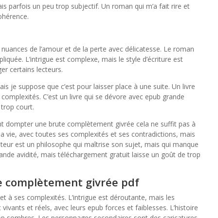
is parfois un peu trop subjectif. Un roman qui m’a fait rire et
ohérence.
t nuances de l’amour et de la perte avec délicatesse. Le roman
pliquée. L’intrigue est complexe, mais le style d’écriture est
er certains lecteurs.
s je suppose que c’est pour laisser place à une suite. Un livre
s complexités. C’est un livre qui se dévore avec epub grande
 trop court.
 dompter une brute complètement givrée cela ne suffit pas à
te la vie, avec toutes ses complexités et ses contradictions, mais
auteur est un philosophe qui maîtrise son sujet, mais qui manque
grande avidité, mais téléchargement gratuit laisse un goût de trop
 complètement givrée pdf
 et à ses complexités. L’intrigue est déroutante, mais les
ivants et réels, avec leurs epub forces et faiblesses. L’histoire
rop sombres. Les personnages secondaires sont des caricatures