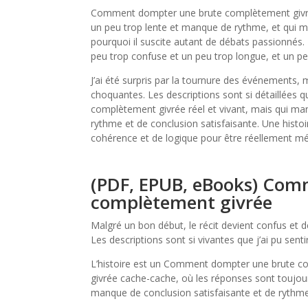
Comment dompter une brute complètement givrée
un peu trop lente et manque de rythme, et qui man
pourquoi il suscite autant de débats passionnés. L
peu trop confuse et un peu trop longue, et un p
J’ai été surpris par la tournure des événements,
choquantes. Les descriptions sont si détaillée
complètement givrée réel et vivant, mais qui ma
rythme et de conclusion satisfaisante. Une histoir
cohérence et de logique pour être réellement m
(PDF, EPUB, eBooks) Com
complètement givrée
Malgré un bon début, le récit devient confus et d
Les descriptions sont si vivantes que j’ai pu senti
L’histoire est un Comment dompter une brute
givrée cache-cache, où les réponses sont toujours 
manque de conclusion satisfaisante et de rythme,