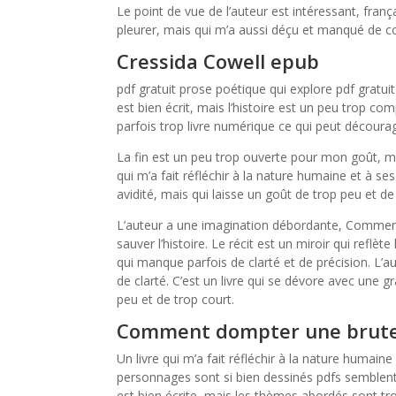
Le point de vue de l’auteur est intéressant, frança
pleurer, mais qui m’a aussi déçu et manqué de c
Cressida Cowell epub
pdf gratuit prose poétique qui explore pdf gratui
est bien écrit, mais l’histoire est un peu trop com
parfois trop livre numérique ce qui peut décourag
La fin est un peu trop ouverte pour mon goût, mai
qui m’a fait réfléchir à la nature humaine et à se
avidité, mais qui laisse un goût de trop peu et de
L’auteur a une imagination débordante, Comment
sauver l’histoire. Le récit est un miroir qui reflè
qui manque parfois de clarté et de précision. L’
de clarté. C’est un livre qui se dévore avec une 
peu et de trop court.
Comment dompter une brute
Un livre qui m’a fait réfléchir à la nature humaine
personnages sont si bien dessinés pdfs semblent v
est bien écrite, mais les thèmes abordés sont t