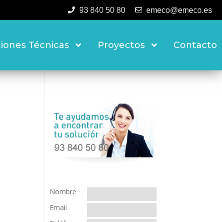
93 840 50 80
emeco@emeco.es
ciones Técnicas
Proyectos
Contacto
Nombre
Email