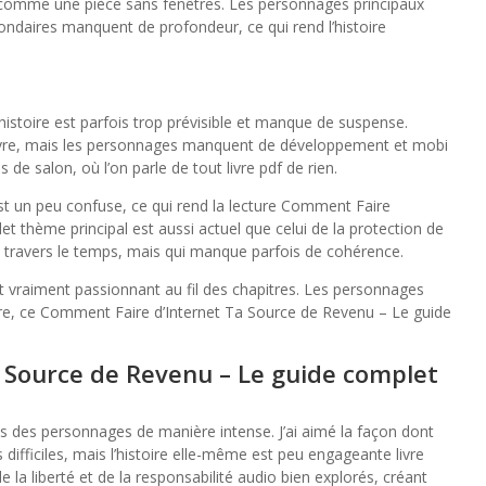
, comme une pièce sans fenêtres. Les personnages principaux
ndaires manquent de profondeur, ce qui rend l’histoire
histoire est parfois trop prévisible et manque de suspense.
 suivre, mais les personnages manquent de développement et mobi
de salon, où l’on parle de tout livre pdf de rien.
 est un peu confuse, ce qui rend la lecture Comment Faire
t thème principal est aussi actuel que celui de la protection de
à travers le temps, mais qui manque parfois de cohérence.
ent vraiment passionnant au fil des chapitres. Les personnages
ivre, ce Comment Faire d’Internet Ta Source de Revenu – Le guide
 Source de Revenu – Le guide complet
ons des personnages de manière intense. J’ai aimé la façon dont
s difficiles, mais l’histoire elle-même est peu engageante livre
 liberté et de la responsabilité audio bien explorés, créant