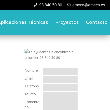
93 840 50 80
emeco@emeco.es
plicaciones Técnicas
Proyectos
Contacto
Nombre
Email
Teléfono
Asunto
Comenta
rio