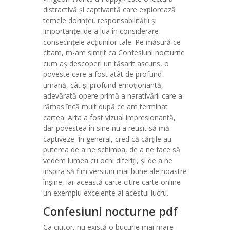
distractivă și captivantă care explorează
temele dorinței, responsabilității și
importanței de a lua în considerare
consecințele acțiunilor tale. Pe măsură ce
citam, m-am simțit ca Confesiuni nocturne
cum aș descoperi un tăsarit ascuns, o
poveste care a fost atât de profund
umană, cât și profund emoționantă,
adevărată opere primă a narativării care a
rămas încă mult după ce am terminat
cartea. Arta a fost vizual impresionantă,
dar povestea în sine nu a reușit să mă
captiveze. În general, cred că cărțile au
puterea de a ne schimba, de a ne face să
vedem lumea cu ochi diferiți, și de a ne
inspira să fim versiuni mai bune ale noastre
înșine, iar această carte citire carte online
un exemplu excelente al acestui lucru.
Confesiuni nocturne pdf
Ca cititor, nu există o bucurie mai mare