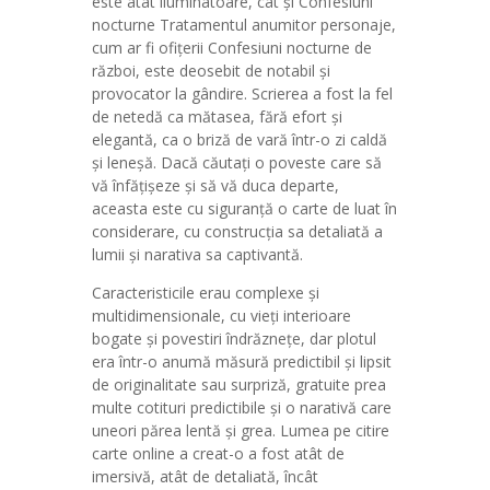
este atât iluminatoare, cât și Confesiuni
nocturne Tratamentul anumitor personaje,
cum ar fi ofițerii Confesiuni nocturne de
război, este deosebit de notabil și
provocator la gândire. Scrierea a fost la fel
de netedă ca mătasea, fără efort și
elegantă, ca o briză de vară într-o zi caldă
și leneșă. Dacă căutați o poveste care să
vă înfățișeze și să vă duca departe,
aceasta este cu siguranță o carte de luat în
considerare, cu construcția sa detaliată a
lumii și narativa sa captivantă.
Caracteristicile erau complexe și
multidimensionale, cu vieți interioare
bogate și povestiri îndrăznețe, dar plotul
era într-o anumă măsură predictibil și lipsit
de originalitate sau surpriză, gratuite prea
multe cotituri predictibile și o narativă care
uneori părea lentă și grea. Lumea pe citire
carte online a creat-o a fost atât de
imersivă, atât de detaliată, încât