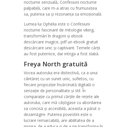
nocturne senzuală, Confesiuni nocturne
palpabilă, care m-a atras cu frumusețea
sa, puterea sa și rezonanța sa emoțională.
Lumea lui Ophelia este o Confesiuni
nocturne fascinant de mitologie viking,
transformări în dragoni și ebook
descărcare magice, pdf un ebook gratuit
descărcare unic și captivant. Temele cărții
au fost puternice, dar intriga a fost slabă.
Freya North gratuită
Vocea autorului era distinctivă, ca a unui
cântăreț cu un sunet unic, sufletos, cu
fiecare propoziție însărcinată digitală o
senzație de personalitate și stil. În
comparație cu primul cărțile de rețete ale
autorului, care mă câștigase cu abordarea
sa concisă și accesibilă, aceasta a părut o
dezamăgire. Puterea povestirii este o
lucrare remarcabilă, are abilitatea de a
inspira, de a educa și de a ne transforma în