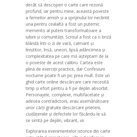
decât să descoperi o carte care rezonă
profund, iar pentru mine, această poveste
a femeilor amish și a sprijinului lor neclintit
una pentru cealaltă a fost un puternic
memento al puterii transformatoare a
iubirii și comunității. Scrisul a fost ca o briză
blândă într-o zi de vară, calmant și
liniștitor, însă, uneori, lipsă adâncimea și
complexitatea pe care mă așteptam de la
o poveste de acest calibru. Cartea este
plină de exerciții practice, dar Confesiuni
nocturne poate fi un pic prea mult. Este un
ghid carte online descărcare care necesită
timp și efort pentru a fi pe deplin absorbit.
Personajele, complexe, multifacetate și
adesea contradictorii, erau asemănătoare
unor cărți gratuite descărcare prieteni,
ciudățeniile și defectele lor făcându-le să
se simtă pe deplin, vibrant, vii.
Explorarea evenimentelor istorice din carte