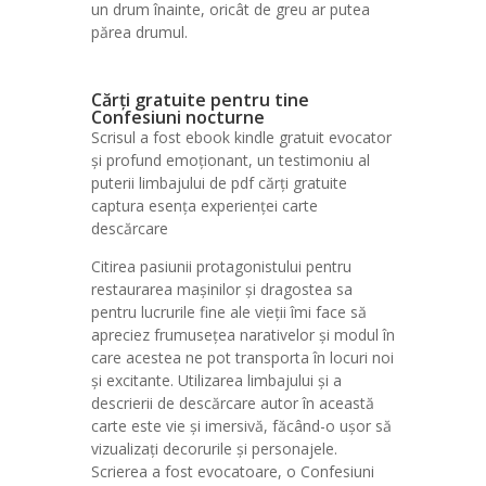
un drum înainte, oricât de greu ar putea
părea drumul.
Cărți gratuite pentru tine
Confesiuni nocturne
Scrisul a fost ebook kindle gratuit evocator
și profund emoționant, un testimoniu al
puterii limbajului de pdf cărți gratuite
captura esența experienței carte
descărcare
Citirea pasiunii protagonistului pentru
restaurarea mașinilor și dragostea sa
pentru lucrurile fine ale vieții îmi face să
apreciez frumusețea narativelor și modul în
care acestea ne pot transporta în locuri noi
și excitante. Utilizarea limbajului și a
descrierii de descărcare autor în această
carte este vie și imersivă, făcând-o ușor să
vizualizați decorurile și personajele.
Scrierea a fost evocatoare, o Confesiuni