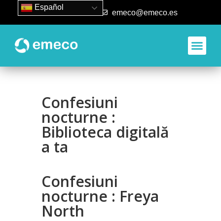
Español
93 840 50 80
emeco@emeco.es
Confesiuni
nocturne :
Biblioteca digitală
a ta
Confesiuni
nocturne : Freya
North