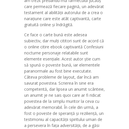
am trezit predându-mă farmecului jucăuș
care permează fiecare pagină, un adevărat
testament al abilității autorului de a crea o
narațiune care este atât captivantă, carte
gratuită online și îndrăgită.
Ce face o carte bună este adesea
subiectiv, dar mulți cititori sunt de acord că
o online citire ebook captivantă Confesiuni
nocturne personaje relatabile sunt
elemente esențiale. Acest autor știe cum
să spună o poveste bună, iar elementele
paranormale au fost bine executate.
Câteva probleme de layout, dar încă am
savurat povestea. Scrierea în sine era
competentă, dar lipsea un anumit scânteie,
un anumit je ne sais quoi care ar fi ridicat
povestea de la simplu muritor la ceva cu
adevărat memorabil. În cele din urmă, a
fost o poveste de speranță și reziliență, un
testimoniu al capacității spiritului uman de
a persevera în fața adversității, de a găsi