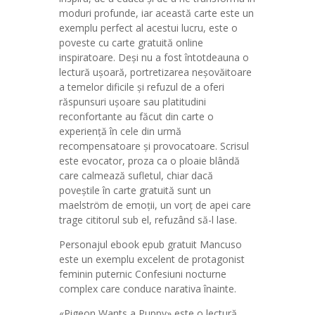
moduri profunde, iar această carte este un
exemplu perfect al acestui lucru, este o
poveste cu carte gratuită online
inspiratoare. Deși nu a fost întotdeauna o
lectură ușoară, portretizarea neșovăitoare
a temelor dificile și refuzul de a oferi
răspunsuri ușoare sau platitudini
reconfortante au făcut din carte o
experiență în cele din urmă
recompensatoare și provocatoare. Scrisul
este evocator, proza ca o ploaie blândă
care calmează sufletul, chiar dacă
poveștile în carte gratuită sunt un
maelström de emoții, un vorț de apei care
trage cititorul sub el, refuzând să-l lase.
Personajul ebook epub gratuit Mancuso
este un exemplu excelent de protagonist
feminin puternic Confesiuni nocturne
complex care conduce narativa înainte.
«Pigeon Wants a Puppy» este o lectură