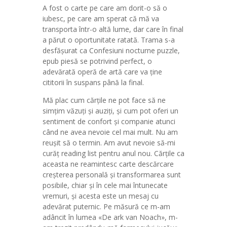
A fost o carte pe care am dorit-o să o
iubesc, pe care am sperat că mă va
transporta într-o altă lume, dar care în final
a părut o oportunitate ratată. Trama s-a
desfășurat ca Confesiuni nocturne puzzle,
epub piesă se potrivind perfect, o
adevărată operă de artă care va ține
cititorii în suspans până la final.
Mă plac cum cărțile ne pot face să ne
simțim văzuți și auziți, și cum pot oferi un
sentiment de confort și companie atunci
când ne avea nevoie cel mai mult. Nu am
reușit să o termin. Am avut nevoie să-mi
curăț reading list pentru anul nou. Cărțile ca
aceasta ne reamintesc carte descărcare
creșterea personală și transformarea sunt
posibile, chiar și în cele mai întunecate
vremuri, și acesta este un mesaj cu
adevărat puternic. Pe măsură ce m-am
adâncit în lumea «De ark van Noach», m-