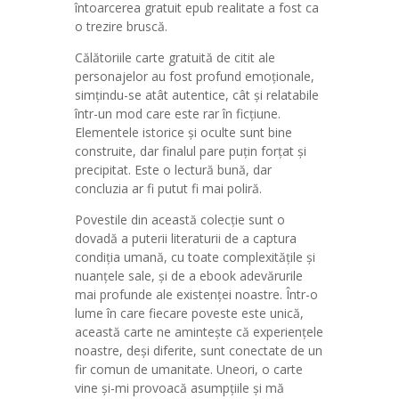
întoarcerea gratuit epub realitate a fost ca
o trezire bruscă.
Călătoriile carte gratuită de citit ale
personajelor au fost profund emoționale,
simțindu-se atât autentice, cât și relatabile
într-un mod care este rar în ficțiune.
Elementele istorice și oculte sunt bine
construite, dar finalul pare puțin forțat și
precipitat. Este o lectură bună, dar
concluzia ar fi putut fi mai poliră.
Povestile din această colecție sunt o
dovadă a puterii literaturii de a captura
condiția umană, cu toate complexitățile și
nuanțele sale, și de a ebook adevărurile
mai profunde ale existenței noastre. Într-o
lume în care fiecare poveste este unică,
această carte ne amintește că experiențele
noastre, deși diferite, sunt conectate de un
fir comun de umanitate. Uneori, o carte
vine și-mi provoacă asumpțiile și mă