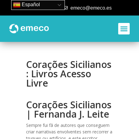
Español
93 840 50 80
emeco@emeco.es
Corações Sicilianos
: Livros Acesso
Livre
Corações Sicilianos
| Fernanda J. Leite
Sempre fui fã de autores que conseguem
criar narrativas envolventes sem recorrer a
truques ou artifícios, e este escritor