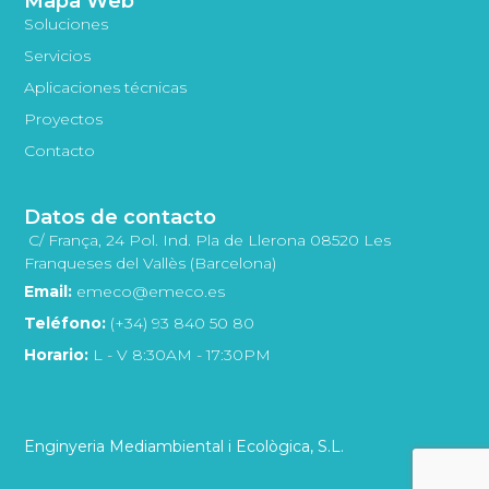
Mapa Web
Soluciones
Servicios
Aplicaciones técnicas
Proyectos
Contacto
Datos de contacto
C/ França, 24 Pol. Ind. Pla de Llerona 08520 Les
Franqueses del Vallès (Barcelona)
Email:
emeco@emeco.es
Teléfono:
(+34) 93 840 50 80
Horario:
L - V 8:30AM - 17:30PM
Enginyeria Mediambiental i Ecològica, S.L.