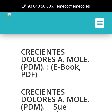
93 840 50 80
emeco@emeco.es
Aplicacione
CRECIENTES
DOLORES A. MOLE.
(PDM). : (E-Book,
PDF)
CRECIENTES
DOLORES A. MOLE.
(PDM). | Sue