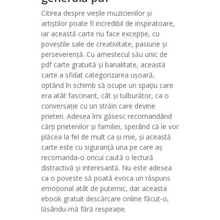
Citirea despre viețile muzicienilor și
artiștilor poate fi incredibil de inspiratoare,
iar această carte nu face excepție, cu
poveștile sale de creativitate, pasiune și
perseverență. Cu amestecul său unic de
pdf carte gratuită și banalitate, această
carte a sfidat categorizarea ușoară,
optând în schimb să ocupe un spațiu care
era atât fascinant, cât și tulburător, ca o
conversație cu un străin care devine
prieten. Adesea îmi găsesc recomandând
cărți prietenilor și familiei, sperând că le vor
plăcea la fel de mult ca și mie, și această
carte este cu siguranță una pe care aș
recomanda-o oricui caută o lectură
distractivă și interesantă. Nu este adesea
ca o poveste să poată evoca un răspuns
emoțional atât de puternic, dar aceasta
ebook gratuit descărcare online făcut-o,
lăsându-mă fără respirație.