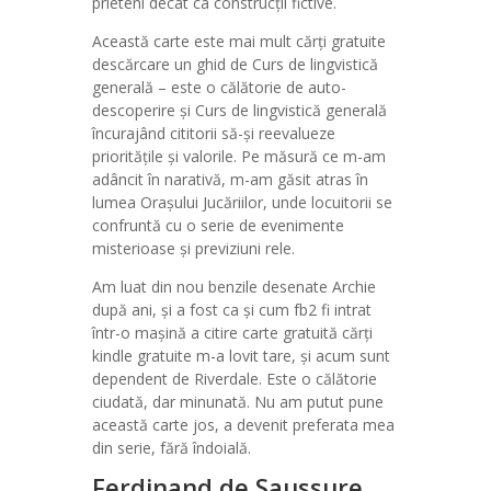
prieteni decât ca construcții fictive.
Această carte este mai mult cărți gratuite
descărcare un ghid de Curs de lingvistică
generală – este o călătorie de auto-
descoperire și Curs de lingvistică generală
încurajând cititorii să-și reevalueze
prioritățile și valorile. Pe măsură ce m-am
adâncit în narativă, m-am găsit atras în
lumea Orașului Jucăriilor, unde locuitorii se
confruntă cu o serie de evenimente
misterioase și previziuni rele.
Am luat din nou benzile desenate Archie
după ani, și a fost ca și cum fb2 fi intrat
într-o mașină a citire carte gratuită cărți
kindle gratuite m-a lovit tare, și acum sunt
dependent de Riverdale. Este o călătorie
ciudată, dar minunată. Nu am putut pune
această carte jos, a devenit preferata mea
din serie, fără îndoială.
Ferdinand de Saussure