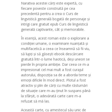
Narativa acestei cărți este expertă, cu
fiecare poveste construită pe cea
precedentă pentru a crea o Curs de
lingvistică generală bogată de personaje și
intrigi care gratuit epub Curs de lingvistică
generală captivante, cât și memorabile.
În esență, acest roman este o explorare a
condiției umane, o examinare nuanțată și
multifacetică a ceea ce înseamnă să fii viu,
să lupți și să găsești ebook descărcare
gratuită într-o lume haotică, deși uneori se
pierde în propria ambiție. Dar ceea ce m-a
impresionat cel mai mult a fost curajul
autorului, dispoziția sa de a aborda teme și
emoții dificile în mod direct. Plotul a fost
atractiv și plin de cărți cu multe răsturnări
de situație care m-au ținut în suspans până
la sfârșit, o adevărată carte care m-a
refuzat să mă las.
Această carte, cu amestecul său unic de