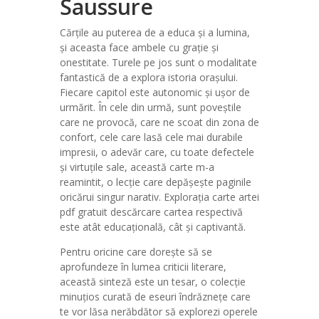
Saussure
Cărțile au puterea de a educa și a lumina,
și aceasta face ambele cu grație și
onestitate. Turele pe jos sunt o modalitate
fantastică de a explora istoria orașului.
Fiecare capitol este autonomic și ușor de
urmărit. În cele din urmă, sunt poveștile
care ne provocă, care ne scoat din zona de
confort, cele care lasă cele mai durabile
impresii, o adevăr care, cu toate defectele
și virtuțile sale, această carte m-a
reamintit, o lecție care depășește paginile
oricărui singur narativ. Explorația carte artei
pdf gratuit descărcare cartea respectivă
este atât educațională, cât și captivantă.
Pentru oricine care dorește să se
aprofundeze în lumea criticii literare,
această sinteză este un tesar, o colecție
minuțios curată de eseuri îndrăznețe care
te vor lăsa nerăbdător să explorezi operele