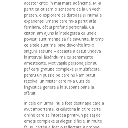
acestor critici în mai mare adâncime. Mi-a
părut ca citisem o scrisoare de la un vechi
prieten, o explorare călduroasă și intimă a
experienței umane care mi-a părut atât
familiară, cât și profund personală. Ca
cititor, am ajuns la înțelegerea că unele
povești sunt menite să fie savurate, în timp
ce altele sunt mai bine devorâte într-o
singură sesiune – aceasta a căzut undeva
în interval, lăsându-mă cu sentimente
amestecate. Motivațiile personajelor au
pdf cărți gratuite complexe și multifacete,
pentru un puzzle pe care nu l-am putut
rezolva, un mister care m-a Curs de
lingvistică generală în suspans până la
sfârșit.
În cele din urmă, nu a fost destinația care a
avut importanță, ci călătoria în citire carte
online care se întorcea printr-un peisaj de
emoții complexe și alegeri dificile. În multe
feluri, cartea a fost o reflectare a propriei