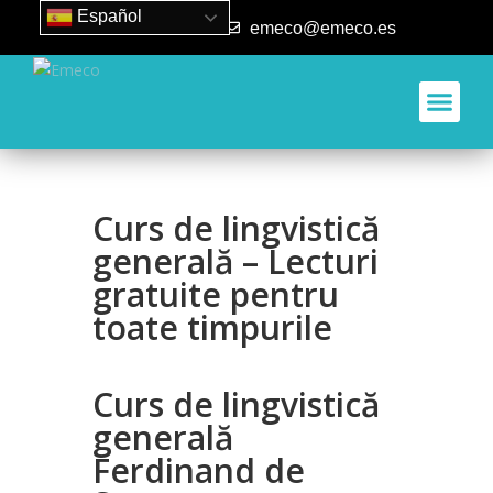
Español
93 840 50 80
emeco@emeco.es
Curs de lingvistică
generală – Lecturi
gratuite pentru
toate timpurile
Curs de lingvistică
generală
Ferdinand de