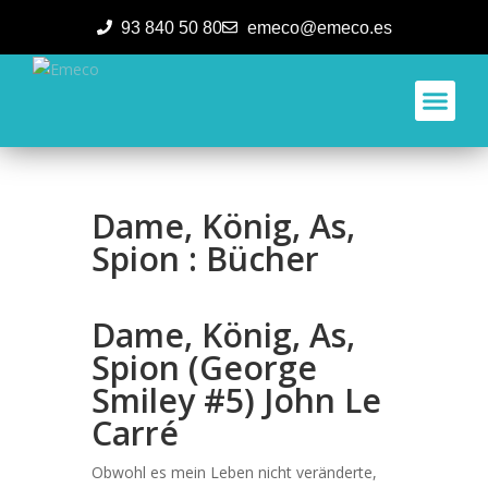
93 840 50 80
emeco@emeco.es
Aplicacione
Dame, König, As,
Spion : Bücher
Dame, König, As,
Spion (George
Smiley #5) John Le
Carré
Obwohl es mein Leben nicht veränderte,