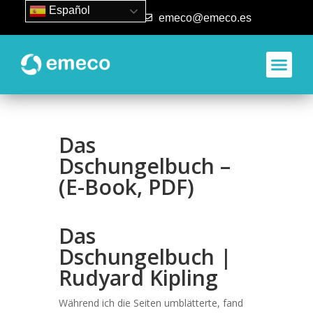
Español
93 840 50 80
emeco@emeco.es
Aplicacione
Das
Dschungelbuch –
(E-Book, PDF)
Das
Dschungelbuch |
Rudyard Kipling
Während ich die Seiten umblätterte, fand