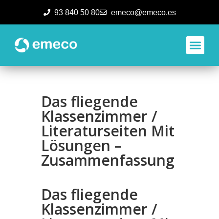
93 840 50 80
emeco@emeco.es
Aplicacione
Das fliegende
Klassenzimmer /
Literaturseiten Mit
Lösungen –
Zusammenfassung
Das fliegende
Klassenzimmer /