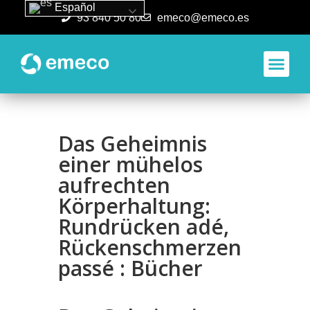
Español
93 840 50 80
emeco@emeco.es
Aplicacione
Das Geheimnis
einer mühelos
aufrechten
Körperhaltung:
Rundrücken adé,
Rückenschmerzen
passé : Bücher