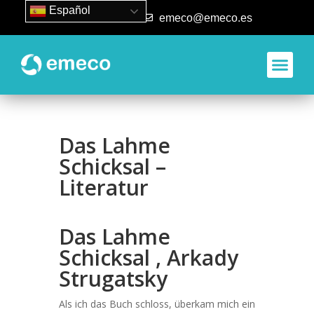
Español
93 840 50 80
emeco@emeco.es
Das Lahme
Schicksal –
Literatur
Das Lahme
Schicksal , Arkady
Strugatsky
Als ich das Buch schloss, überkam mich ein