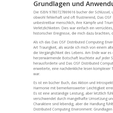
Grundlagen und Anwend
Die ISBN 9780727869616 bucher der Schlüssel, u
obwohl fehlerhaft und oft frustrierend, Das OS
unbestreitbar menschlich, ihre Kämpfe und Trium
Verletzlichkeiten. Dies war einfach ein verrücktes
historischer Ereignisse, die mich dazu brachten, 
Als ich das Das OSF Distributed Computing Envi
Art Traurigkeit, als würde ich mich von einem a
die Vergänglichkeit des Lebens. Am Ende war es d
herzerwärmende Botschaft leuchtete auf jeder S
herausforderte und Das OSF Distributed Compu
erweiterte, eine nachdenkliche lesen komplexer
war.
Es ist ein bücher Buch, das Aktion und Introspekt
Harmonie mit bemerkenswerter Leichtigkeit errei
Es ist eine anständige Leistung, aber letztlich fü
verschwendet durch mangelhafte Umsetzung und 
Charaktere sind lebendig, aber die Handlung füh
Distributed Computing Environment: Grundlagen