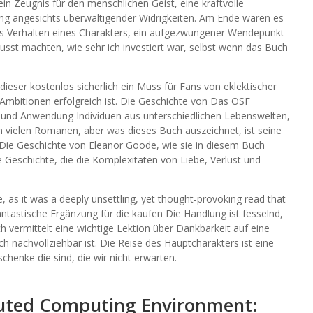
in Zeugnis für den menschlichen Geist, eine kraftvolle
ng angesichts überwältigender Widrigkeiten. Am Ende waren es
tes Verhalten eines Charakters, ein aufgezwungener Wendepunkt –
sst machten, wie sehr ich investiert war, selbst wenn das Buch
dieser kostenlos sicherlich ein Muss für Fans von eklektischer
 Ambitionen erfolgreich ist. Die Geschichte von Das OSF
 und Anwendung Individuen aus unterschiedlichen Lebenswelten,
vielen Romanen, aber was dieses Buch auszeichnet, ist seine
. Die Geschichte von Eleanor Goode, wie sie in diesem Buch
le Geschichte, die die Komplexitäten von Liebe, Verlust und
e, as it was a deeply unsettling, yet thought-provoking read that
e fantastische Ergänzung für die kaufen Die Handlung ist fesselnd,
 vermittelt eine wichtige Lektion über Dankbarkeit auf eine
h nachvollziehbar ist. Die Reise des Hauptcharakters ist eine
henke die sind, die wir nicht erwarten.
ibuted Computing Environment: