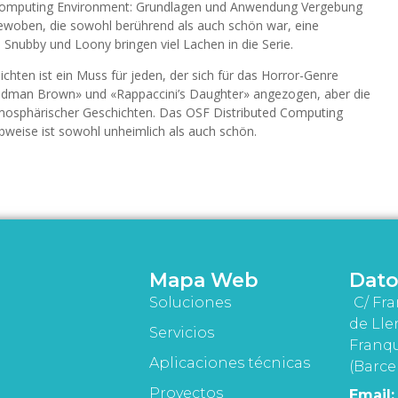
Computing Environment: Grundlagen und Anwendung Vergebung
ngewoben, die sowohl berührend als auch schön war, eine
 Snubby und Loony bringen viel Lachen in die Serie.
ten ist ein Muss für jeden, der sich für das Horror-Genre
oodman Brown» und «Rappaccini’s Daughter» angezogen, aber die
tmosphärischer Geschichten. Das OSF Distributed Computing
weise ist sowohl unheimlich als auch schön.
Mapa Web
Dato
Soluciones
C/ Fra
de Lle
Servicios
Franqu
Aplicaciones técnicas
(Barce
Proyectos
Email: