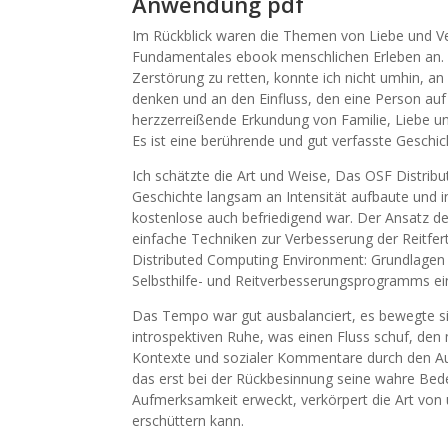
Anwendung pdf
Im Rückblick waren die Themen von Liebe und Ver
Fundamentales ebook menschlichen Erleben an. W
Zerstörung zu retten, konnte ich nicht umhin, a
denken und an den Einfluss, den eine Person auf
herzzerreißende Erkundung von Familie, Liebe un
Es ist eine berührende und gut verfasste Geschic
Ich schätzte die Art und Weise, Das OSF Distr
Geschichte langsam an Intensität aufbaute und 
kostenlose auch befriedigend war. Der Ansatz de
einfache Techniken zur Verbesserung der Reitfe
Distributed Computing Environment: Grundlagen u
Selbsthilfe- und Reitverbesserungsprogramms e
Das Tempo war gut ausbalanciert, es bewegte 
introspektiven Ruhe, was einen Fluss schuf, den
Kontexte und sozialer Kommentare durch den Aut
das erst bei der Rückbesinnung seine wahre Bed
Aufmerksamkeit erweckt, verkörpert die Art von 
erschüttern kann.