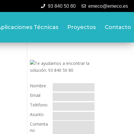
93 840 50 80
emeco@emeco.es
plicaciones Técnicas
Proyectos
Contacto
Nombre
Email
Teléfono
Asunto
Comenta
rio