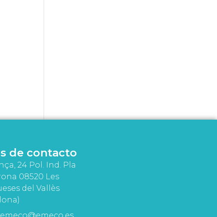
s de contacto
nça, 24 Pol. Ind. Pla
rona 08520 Les
eses del Vallès
lona)
emeco@emeco.es