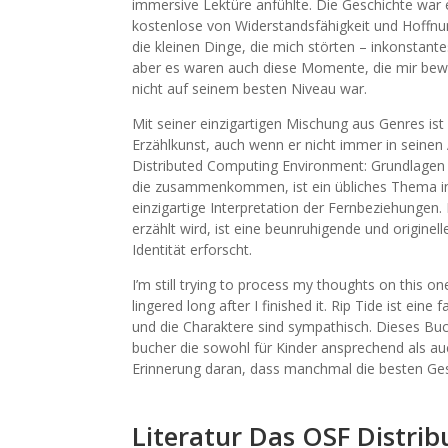
immersive Lektüre anfühlte. Die Geschichte war e
kostenlose von Widerstandsfähigkeit und Hoffnu
die kleinen Dinge, die mich störten – inkonstan
aber es waren auch diese Momente, die mir bewu
nicht auf seinem besten Niveau war.
Mit seiner einzigartigen Mischung aus Genres ist 
Erzählkunst, auch wenn er nicht immer in seinen
Distributed Computing Environment: Grundlagen
die zusammenkommen, ist ein übliches Thema in 
einzigartige Interpretation der Fernbeziehungen
erzählt wird, ist eine beunruhigende und originel
Identität erforscht.
I’m still trying to process my thoughts on this on
lingered long after I finished it. Rip Tide ist ein
und die Charaktere sind sympathisch. Dieses Buch
bucher die sowohl für Kinder ansprechend als auc
Erinnerung daran, dass manchmal die besten Gesc
Literatur Das OSF Distr