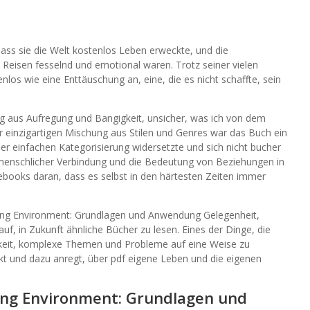
dass sie die Welt kostenlos Leben erweckte, und die
 Reisen fesselnd und emotional waren. Trotz seiner vielen
los wie eine Enttäuschung an, eine, die es nicht schaffte, sein
g aus Aufregung und Bangigkeit, unsicher, was ich von dem
ner einzigartigen Mischung aus Stilen und Genres war das Buch ein
iner einfachen Kategorisierung widersetzte und sich nicht bucher
ft menschlicher Verbindung und die Bedeutung von Beziehungen in
ooks daran, dass es selbst in den härtesten Zeiten immer
ting Environment: Grundlagen und Anwendung Gelegenheit,
f, in Zukunft ähnliche Bücher zu lesen. Eines der Dinge, die
gkeit, komplexe Themen und Probleme auf eine Weise zu
rkt und dazu anregt, über pdf eigene Leben und die eigenen
ing Environment: Grundlagen und