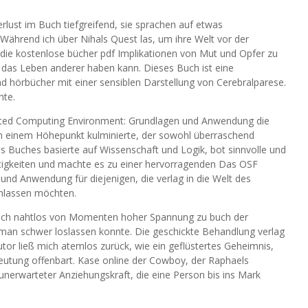
lust im Buch tiefgreifend, sie sprachen auf etwas
ährend ich über Nihals Quest las, um ihre Welt vor der
n die kostenlose bücher pdf Implikationen von Mut und Opfer zu
 das Leben anderer haben kann. Dieses Buch ist eine
d hörbücher mit einer sensiblen Darstellung von Cerebralparese.
hte.
ibuted Computing Environment: Grundlagen und Anwendung die
in einem Höhepunkt kulminierte, der sowohl überraschend
s Buches basierte auf Wissenschaft und Logik, bot sinnvolle und
rtigkeiten und machte es zu einer hervorragenden Das OSF
nd Anwendung für diejenigen, die verlag in die Welt des
inlassen möchten.
sich nahtlos von Momenten hoher Spannung zu buch der
 man schwer loslassen konnte. Die geschickte Behandlung verlag
or ließ mich atemlos zurück, wie ein geflüstertes Geheimnis,
eutung offenbart. Kase online der Cowboy, der Raphaels
unerwarteter Anziehungskraft, die eine Person bis ins Mark