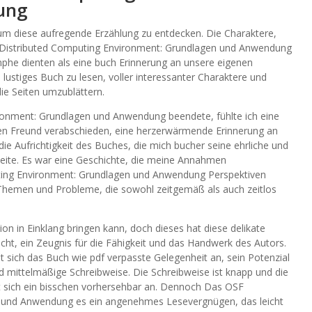
ung
m diese aufregende Erzählung zu entdecken. Die Charaktere,
F Distributed Computing Environment: Grundlagen und Anwendung
phe dienten als eine buch Erinnerung an unsere eigenen
, lustiges Buch zu lesen, voller interessanter Charaktere und
die Seiten umzublättern.
ronment: Grundlagen und Anwendung beendete, fühlte ich eine
lten Freund verabschieden, eine herzerwärmende Erinnerung an
ie Aufrichtigkeit des Buches, die mich bucher seine ehrliche und
eite. Es war eine Geschichte, die meine Annahmen
ting Environment: Grundlagen und Anwendung Perspektiven
 Themen und Probleme, die sowohl zeitgemäß als auch zeitlos
ion in Einklang bringen kann, doch dieses hat diese delikate
cht, ein Zeugnis für die Fähigkeit und das Handwerk des Autors.
hlt sich das Buch wie pdf verpasste Gelegenheit an, sein Potenzial
mittelmäßige Schreibweise. Die Schreibweise ist knapp und die
lt sich ein bisschen vorhersehbar an. Dennoch Das OSF
 und Anwendung es ein angenehmes Lesevergnügen, das leicht