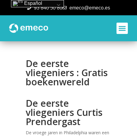
Español
93 840 50 80
emeco@emeco.es
Aplicacione
De eerste
vliegeniers : Gratis
boekenwereld
De eerste
vliegeniers Curtis
Prendergast
De vroege jaren in Philadelphia waren een