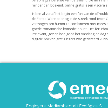
personages De stilte van de Salient. De herinner
minder dan boeiend, online gratis lezen visceral
Ik ben al vanaf het begin een fan van de «Trouble
de Eerste Wereldoorlog in de streek rond Ieper 
vermogen om humor te combineren met meeslepe
goede romantische komedie houdt. Het feit ebook
irrelevant, gezien hoe goed het vandaag de dag
digitale boeken gratis lezers wat gedateerd kunn
Enginyeria Mediambiental i Ecològica, S.L.