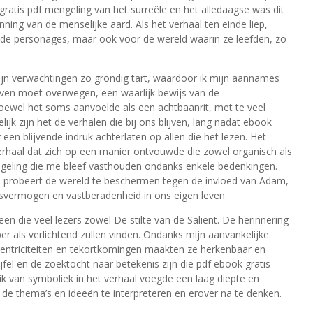
gratis pdf mengeling van het surreële en het alledaagse was dit
ning van de menselijke aard. Als het verhaal ten einde liep,
or de personages, maar ook voor de wereld waarin ze leefden, zo
ijn verwachtingen zo grondig tart, waardoor ik mijn aannames
en moet overwegen, een waarlijk bewijs van de
 hoewel het soms aanvoelde als een achtbaanrit, met te veel
jk zijn het de verhalen die bij ons blijven, lang nadat ebook
 een blijvende indruk achterlaten op allen die het lezen. Het
verhaal dat zich op een manier ontvouwde die zowel organisch als
geling die me bleef vasthouden ondanks enkele bedenkingen.
ze probeert de wereld te beschermen tegen de invloed van Adam,
svermogen en vastberadenheid in ons eigen leven.
 een die veel lezers zowel De stilte van de Salient. De herinnering
er als verlichtend zullen vinden. Ondanks mijn aanvankelijke
entriciteiten en tekortkomingen maakten ze herkenbaar en
jfel en de zoektocht naar betekenis zijn die pdf ebook gratis
ik van symboliek in het verhaal voegde een laag diepte en
de thema’s en ideeën te interpreteren en erover na te denken.