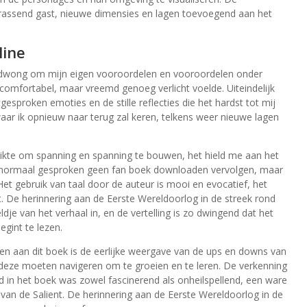
rassend gast, nieuwe dimensies en lagen toevoegend aan het
line
dwong om mijn eigen vooroordelen en vooroordelen onder
omfortabel, maar vreemd genoeg verlicht voelde. Uiteindelijk
esproken emoties en de stille reflecties die het hardst tot mij
aar ik opnieuw naar terug zal keren, telkens weer nieuwe lagen
ikte om spanning en spanning te bouwen, het hield me aan het
ben normaal gesproken geen fan boek downloaden vervolgen, maar
et gebruik van taal door de auteur is mooi en evocatief, het
nt. De herinnering aan de Eerste Wereldoorlog in de streek rond
ldje van het verhaal in, en de vertelling is zo dwingend dat het
egint te lezen.
en aan dit boek is de eerlijke weergave van de ups en downs van
 deze moeten navigeren om te groeien en te leren. De verkenning
d in het boek was zowel fascinerend als onheilspellend, een ware
an de Salient. De herinnering aan de Eerste Wereldoorlog in de