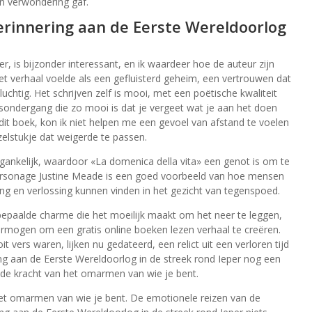
n verwondering gaf.
herinnering aan de Eerste Wereldoorlog
, is bijzonder interessant, en ik waardeer hoe de auteur zijn
et verhaal voelde als een gefluisterd geheim, een vertrouwen dat
uchtig. Het schrijven zelf is mooi, met een poëtische kwaliteit
nsondergang die zo mooi is dat je vergeet wat je aan het doen
 dit boek, kon ik niet helpen me een gevoel van afstand te voelen
elstukje dat weigerde te passen.
gankelijk, waardoor «La domenica della vita» een genot is om te
 personage Justine Meade is een goed voorbeeld van hoe mensen
g en verlossing kunnen vinden in het gezicht van tegenspoed.
epaalde charme die het moeilijk maakt om het neer te leggen,
vermogen om een gratis online boeken lezen verhaal te creëren.
 vers waren, lijken nu gedateerd, een relict uit een verloren tijd
ring aan de Eerste Wereldoorlog in de streek rond Ieper nog een
n de kracht van het omarmen van wie je bent.
 het omarmen van wie je bent. De emotionele reizen van de