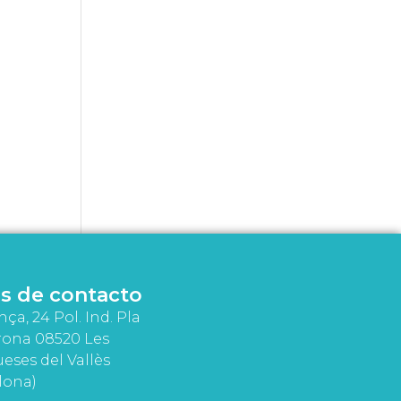
s de contacto
nça, 24 Pol. Ind. Pla
rona 08520 Les
eses del Vallès
lona)