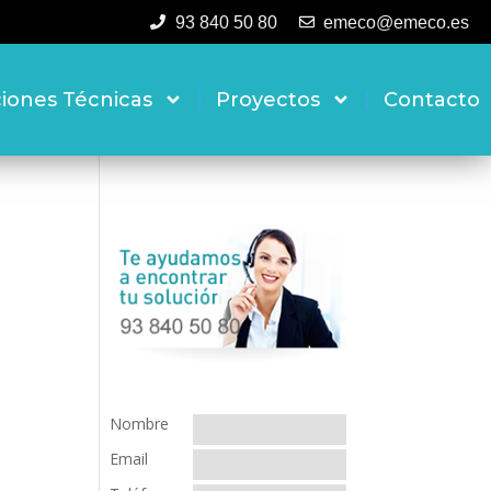
93 840 50 80
emeco@emeco.es
ciones Técnicas
Proyectos
Contacto
Nombre
Email