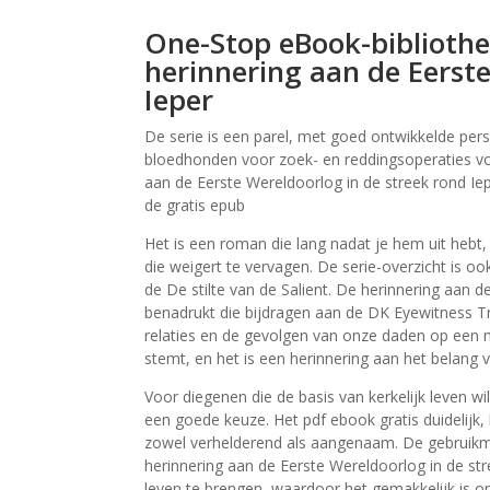
One-Stop eBook-bibliothee
herinnering aan de Eerste
Ieper
De serie is een parel, met goed ontwikkelde per
bloedhonden voor zoek- en reddingsoperaties voeg
aan de Eerste Wereldoorlog in de streek rond Iep
de gratis epub
Het is een roman die lang nadat je hem uit hebt, 
die weigert te vervagen. De serie-overzicht is o
de De stilte van de Salient. De herinnering aan 
benadrukt die bijdragen aan de DK Eyewitness Tr
relaties en de gevolgen van onze daden op een m
stemt, en het is een herinnering aan het belang 
Voor diegenen die de basis van kerkelijk leven w
een goede keuze. Het pdf ebook gratis duidelijk, 
zowel verhelderend als aangenaam. De gebruikmak
herinnering aan de Eerste Wereldoorlog in de str
leven te brengen, waardoor het gemakkelijk is 