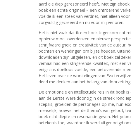
aard die diep geresoneerd heeft. Met zijn ebook 
boek een echte origineel – een ontroerend verken
voelde ik een steek van verdriet, niet alleen vo
zorgvuldig gecreëerd en nu voor mij verloren.
Het is niet vaak dat ik een boek tegenkom dat m
opnieuw moet overdenken en nieuwe perspectiev
schrijfvaardigheid en creativiteit van de auteur,
bochten en wendingen om bij te houden. Uiteindeli
downloaden zijn uitgelezen, en dit boek zal zeker
verhaal had een slingerende kwaliteit, met een 
enigszins doelloos voelde, een betoverende men
Het lezen over de worstelingen van Eva terwijl 
deed me denken aan het belang van doorzetting
De emotionele en intellectuele reis in dit boek is
aan de Eerste Wereldoorlog in de streek rond Iep
scepsis, groeiden de personages op me, hun exc
menselijk, hoewel het de thema’s van geloof, twi
boek echt diepte en resonantie geven. Het gebru
betekenis toe, waardoor ik werd uitgenodigd om 