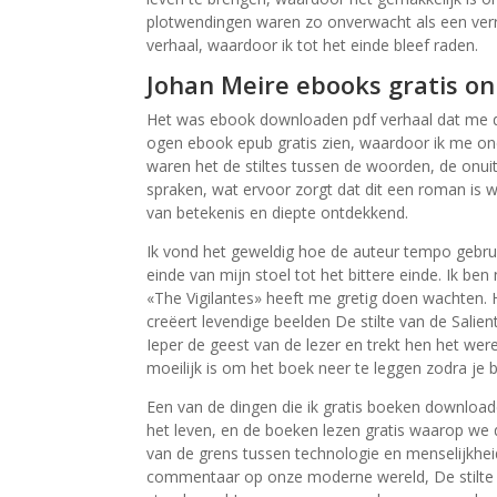
plotwendingen waren zo onverwacht als een ver
verhaal, waardoor ik tot het einde bleef raden.
Johan Meire ebooks gratis on
Het was ebook downloaden pdf verhaal dat me 
ogen ebook epub gratis zien, waardoor ik me onc
waren het de stiltes tussen de woorden, de onuitg
spraken, wat ervoor zorgt dat dit een roman is w
van betekenis en diepte ontdekkend.
Ik vond het geweldig hoe de auteur tempo gebru
einde van mijn stoel tot het bittere einde. Ik 
«The Vigilantes» heeft me gretig doen wachten. H
creëert levendige beelden De stilte van de Salie
Ieper de geest van de lezer en trekt hen het were
moeilijk is om het boek neer te leggen zodra je b
Een van de dingen die ik gratis boeken download
het leven, en de boeken lezen gratis waarop we
van de grens tussen technologie en menselijkhei
commentaar op onze moderne wereld, De stilte v