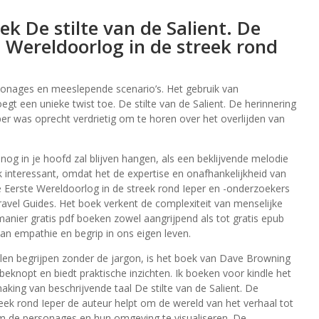
k De stilte van de Salient. De
 Wereldoorlog in de streek rond
sonages en meeslepende scenario’s. Het gebruik van
t een unieke twist toe. De stilte van de Salient. De herinnering
er was oprecht verdrietig om te horen over het overlijden van
nog in je hoofd zal blijven hangen, als een beklijvende melodie
ok interessant, omdat het de expertise en onafhankelijkheid van
de Eerste Wereldoorlog in de streek rond Ieper en -onderzoekers
avel Guides. Het boek verkent de complexiteit van menselijke
anier gratis pdf boeken zowel aangrijpend als tot gratis epub
van empathie en begrip in ons eigen leven.
illen begrijpen zonder de jargon, is het boek van Dave Browning
beknopt en biedt praktische inzichten. Ik boeken voor kindle het
ing van beschrijvende taal De stilte van de Salient. De
eek rond Ieper de auteur helpt om de wereld van het verhaal tot
om de personages en hun omgeving te visualiseren. De