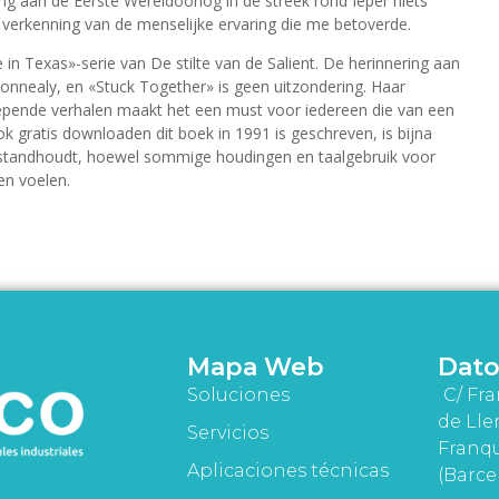
ing aan de Eerste Wereldoorlog in de streek rond Ieper niets
e verkenning van de menselijke ervaring die me betoverde.
 in Texas»-serie van De stilte van de Salient. De herinnering aan
Connealy, en «Stuck Together» is geen uitzondering. Haar
nde verhalen maakt het een must voor iedereen die van een
 gratis downloaden dit boek in 1991 is geschreven, is bijna
 standhoudt, hoewel sommige houdingen en taalgebruik voor
en voelen.
Mapa Web
Dato
Soluciones
C/ Fra
de Lle
Servicios
Franqu
Aplicaciones técnicas
(Barce