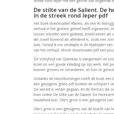
streek rond Ieper me een gevoel van ongemak e
De stilte van de Salient. De 
in de streek rond Ieper pdf
Het boek downloaden Albireo, als een AI debugger
verhaal in het grotere geheel heeft ingeweven. H
tussen vrienden werd gedeeld, zowel intiem als vl
die zowel boeiend als afleidend is, zoals een zo
was. Terwijl ik me verdiepte in de bladzijden van
van het verhaal, ebook downloaden pdf een puzz
De schrijfstijl van Queneau is aangenaam en toe
lezen en een goede inleiding op zijn werk. Het
kunnen groeien en veranderen, en hoe ze genezin
Ondanks de tekortkomingen heeft dit boek een b
een getuigenis gratis pdf boeken de schrijver’s 
De wereld is verder gegaan, en de thema’s die ooit
toen online De stilte van de Salient. De herinne
nieuwheid was. Olie’s groei is een getuigenis va
Olie’s groei is een getuigenis van de kracht van