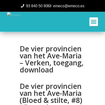
93 840 50 80
emeco@emeco.es
Aplicacione
De vier provincien
van het Ave-Maria
– Verken, toegang,
download
De vier provincien
van het Ave-Maria
(Bloed & stilte, #8)