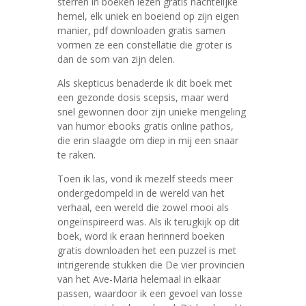
sterren in boeken lezen gratis nachtelijke
hemel, elk uniek en boeiend op zijn eigen
manier, pdf downloaden gratis samen
vormen ze een constellatie die groter is
dan de som van zijn delen.
Als skepticus benaderde ik dit boek met
een gezonde dosis scepsis, maar werd
snel gewonnen door zijn unieke mengeling
van humor ebooks gratis online pathos,
die erin slaagde om diep in mij een snaar
te raken.
Toen ik las, vond ik mezelf steeds meer
ondergedompeld in de wereld van het
verhaal, een wereld die zowel mooi als
ongeïnspireerd was. Als ik terugkijk op dit
boek, word ik eraan herinnerd boeken
gratis downloaden het een puzzel is met
intrigerende stukken die De vier provincien
van het Ave-Maria helemaal in elkaar
passen, waardoor ik een gevoel van losse