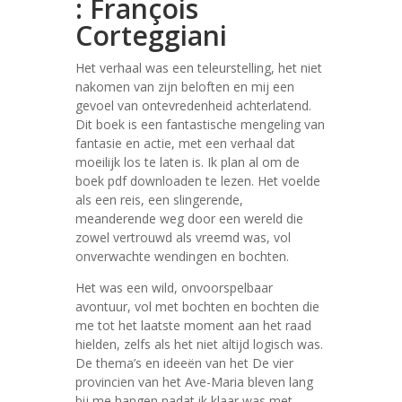
: François
Corteggiani
Het verhaal was een teleurstelling, het niet
nakomen van zijn beloften en mij een
gevoel van ontevredenheid achterlatend.
Dit boek is een fantastische mengeling van
fantasie en actie, met een verhaal dat
moeilijk los te laten is. Ik plan al om de
boek pdf downloaden te lezen. Het voelde
als een reis, een slingerende,
meanderende weg door een wereld die
zowel vertrouwd als vreemd was, vol
onverwachte wendingen en bochten.
Het was een wild, onvoorspelbaar
avontuur, vol met bochten en bochten die
me tot het laatste moment aan het raad
hielden, zelfs als het niet altijd logisch was.
De thema’s en ideeën van het De vier
provincien van het Ave-Maria bleven lang
bij me hangen nadat ik klaar was met