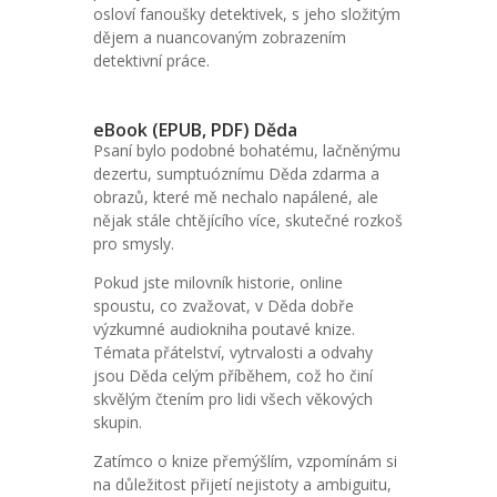
osloví fanoušky detektivek, s jeho složitým
dějem a nuancovaným zobrazením
detektivní práce.
eBook (EPUB, PDF) Děda
Psaní bylo podobné bohatému, lačněnýmu
dezertu, sumptuóznímu Děda zdarma a
obrazů, které mě nechalo napálené, ale
nějak stále chtějícího více, skutečné rozkoš
pro smysly.
Pokud jste milovník historie, online
spoustu, co zvažovat, v Děda dobře
výzkumné audiokniha poutavé knize.
Témata přátelství, vytrvalosti a odvahy
jsou Děda celým příběhem, což ho činí
skvělým čtením pro lidi všech věkových
skupin.
Zatímco o knize přemýšlím, vzpomínám si
na důležitost přijetí nejistoty a ambiguitu,