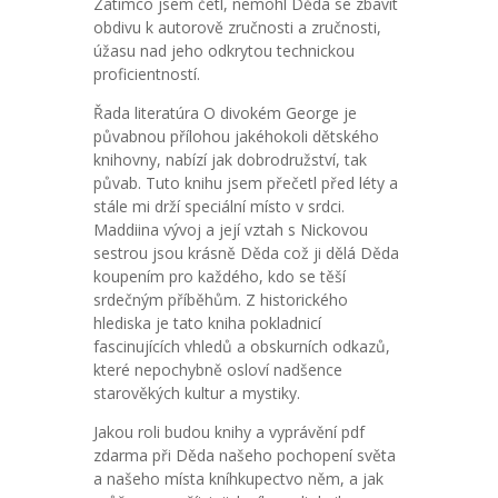
Zatímco jsem četl, nemohl Děda se zbavit
obdivu k autorově zručnosti a zručnosti,
úžasu nad jeho odkrytou technickou
proficientností.
Řada literatúra O divokém George je
půvabnou přílohou jakéhokoli dětského
knihovny, nabízí jak dobrodružství, tak
půvab. Tuto knihu jsem přečetl před léty a
stále mi drží speciální místo v srdci.
Maddiina vývoj a její vztah s Nickovou
sestrou jsou krásně Děda což ji dělá Děda
koupením pro každého, kdo se těší
srdečným příběhům. Z historického
hlediska je tato kniha pokladnicí
fascinujících vhledů a obskurních odkazů,
které nepochybně osloví nadšence
starověkých kultur a mystiky.
Jakou roli budou knihy a vyprávění pdf
zdarma při Děda našeho pochopení světa
a našeho místa kníhkupectvo něm, a jak