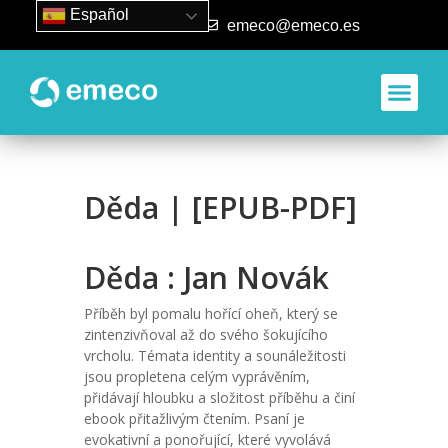
Español
93 840 50 80
emeco@emeco.es
Děda | [EPUB-PDF]
Děda : Jan Novák
Příběh byl pomalu hořící oheň, který se
zintenzivňoval až do svého šokujícího
vrcholu. Témata identity a sounáležitosti
jsou propletena celým vyprávěním,
přidávají hloubku a složitost příběhu a činí
ebook přitažlivým čtením. Psaní je
evokativní a ponořující, které vyvolává