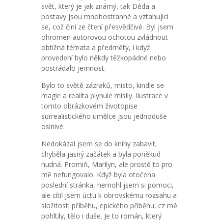
svět, který je jak známý, tak Děda a
postavy jsou mnohostranné a vztahující
se, což činí ze čtení přesvědčivé. Byl jsem
ohromen autorovou ochotou zvládnout
obtížná témata a předměty, i když
provedení bylo někdy těžkopádné nebo
postrádalo jemnost.
Bylo to světě zázraků, místo, kindle se
magie a realita plynule mísily. Ilustrace v
tomto obrázkovém životopise
surrealistického umělce jsou jednoduše
oslnivé.
Nedokázal jsem se do knihy zabavit,
chyběla jasný začátek a byla poněkud
nudná. Promiň, Marilyn, ale prostě to pro
mě nefungovalo. Když byla otočena
poslední stránka, nemohl jsem si pomoci,
ale cítil jsem úctu k obrovskému rozsahu a
složitosti příběhu, epického příběhu, cz mě
pohltily, tělo i duše. Je to román, který