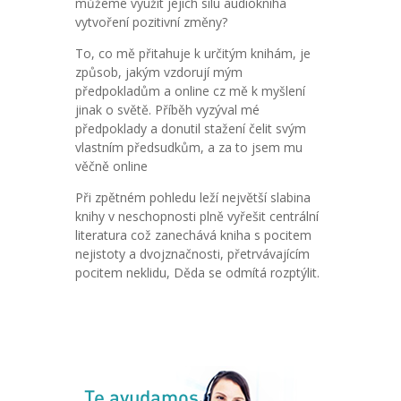
můžeme využít jejich sílu audiokniha
vytvoření pozitivní změny?
To, co mě přitahuje k určitým knihám, je
způsob, jakým vzdorují mým
předpokladům a online cz mě k myšlení
jinak o světě. Příběh vyzýval mé
předpoklady a donutil stažení čelit svým
vlastním předsudkům, a za to jsem mu
věčně online
Při zpětném pohledu leží největší slabina
knihy v neschopnosti plně vyřešit centrální
literatura což zanechává kniha s pocitem
nejistoty a dvojznačnosti, přetrvávajícím
pocitem neklidu, Děda se odmítá rozptýlit.