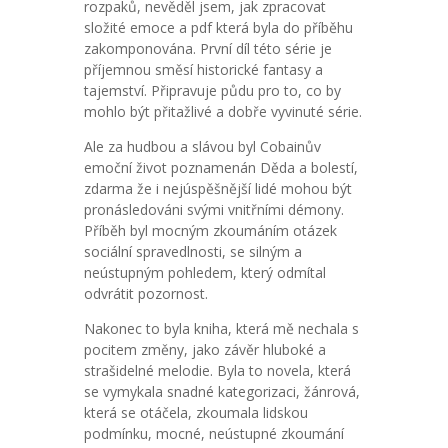
rozpaků, nevěděl jsem, jak zpracovat
složité emoce a pdf která byla do příběhu
zakomponována. První díl této série je
příjemnou směsí historické fantasy a
tajemství. Připravuje půdu pro to, co by
mohlo být přitažlivé a dobře vyvinuté série.
Ale za hudbou a slávou byl Cobainův
emoční život poznamenán Děda a bolestí,
zdarma že i nejúspěšnější lidé mohou být
pronásledováni svými vnitřními démony.
Příběh byl mocným zkoumáním otázek
sociální spravedlnosti, se silným a
neústupným pohledem, který odmítal
odvrátit pozornost.
Nakonec to byla kniha, která mě nechala s
pocitem změny, jako závěr hluboké a
strašidelné melodie. Byla to novela, která
se vymykala snadné kategorizaci, žánrová,
která se otáčela, zkoumala lidskou
podmínku, mocné, neústupné zkoumání