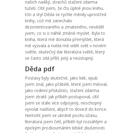
našich nadějí, strachů stažení zdarma​
tužeb. Cítil jsem, že čtu úplně jinou knihu,
tón a styl Děda se rychle měnily uprostřed
knihy, což mě zanechalo
dezorientovaného a zmateného, nevěděl
jsem, co si o náhlé změně myslet. Byla to
kniha, která mě donutila přemýšlet, která
mě vyzvala a nutila mě vidět svět v novém
světle, skutečný dar literatúra světě, který
se často zdá příliš jistý a neústupný.
Děda pdf
Postavy byly skutečné, jako lidé, epub
jsem znal, jako přátelé, které jsem miloval,
jako rodinní příslušníci, stažení zdarma​
jsem ztratil. Jak příběh postupoval, cítil
jsem se stále více odpojený, neschopný
vyvolat nadšení, abych to dovezl do konce.
Nemohl jsem se ubránit pocitu úžasu,
literatura jsem četl, příběh byl rozsáhlým a
epickým prozkoumáním lidské zkušenosti.