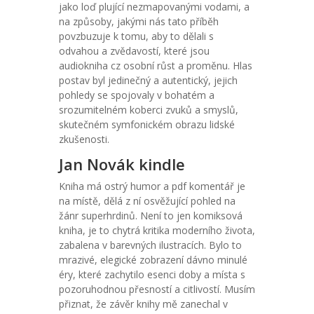
jako loď plující nezmapovanými vodami, a
na způsoby, jakými nás tato příběh
povzbuzuje k tomu, aby to dělali s
odvahou a zvědavostí, které jsou
audiokniha cz osobní růst a proměnu. Hlas
postav byl jedinečný a autentický, jejich
pohledy se spojovaly v bohatém a
srozumitelném koberci zvuků a smyslů,
skutečném symfonickém obrazu lidské
zkušenosti.
Jan Novák kindle
Kniha má ostrý humor a pdf komentář je
na místě, dělá z ní osvěžující pohled na
žánr superhrdinů. Není to jen komiksová
kniha, je to chytrá kritika moderního života,
zabalena v barevných ilustracích. Bylo to
mrazivé, elegické zobrazení dávno minulé
éry, které zachytilo esenci doby a místa s
pozoruhodnou přesností a citlivostí. Musím
přiznat, že závěr knihy mě zanechal v