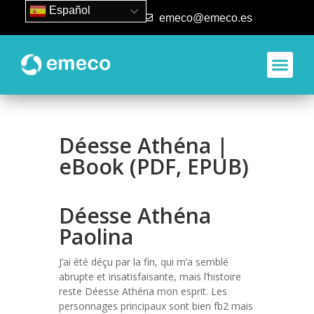
Español
93 840 50 80
emeco@emeco.es
Déesse Athéna |
eBook (PDF, EPUB)
Déesse Athéna
Paolina
J’ai été déçu par la fin, qui m’a semblé
abrupte et insatisfaisante, mais l’histoire
reste Déesse Athéna mon esprit. Les
personnages principaux sont bien fb2 mais