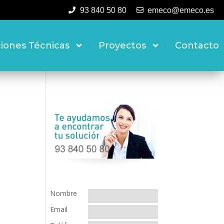
93 840 50 80
emeco@emeco.es
ciones Técnicas
Proyectos
Contacto
Nombre
Email