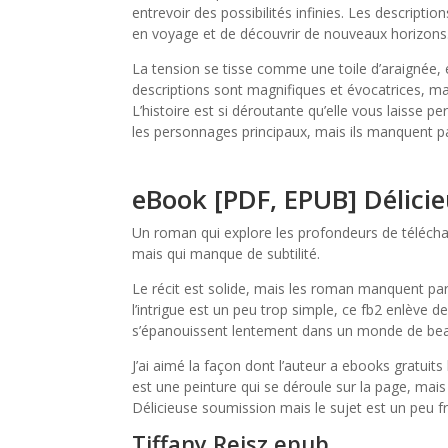
entrevoir des possibilités infinies. Les descriptio
en voyage et de découvrir de nouveaux horizons
La tension se tisse comme une toile d’araignée, e
descriptions sont magnifiques et évocatrices, ma
L’histoire est si déroutante qu’elle vous laisse
les personnages principaux, mais ils manquent 
eBook [PDF, EPUB] Délici
Un roman qui explore les profondeurs de téléch
mais qui manque de subtilité.
Le récit est solide, mais les roman manquent par
l’intrigue est un peu trop simple, ce fb2 enlève 
s’épanouissent lentement dans un monde de bea
J’ai aimé la façon dont l’auteur a ebooks gratuits
est une peinture qui se déroule sur la page, ma
Délicieuse soumission mais le sujet est un peu f
Tiffany Reisz epub