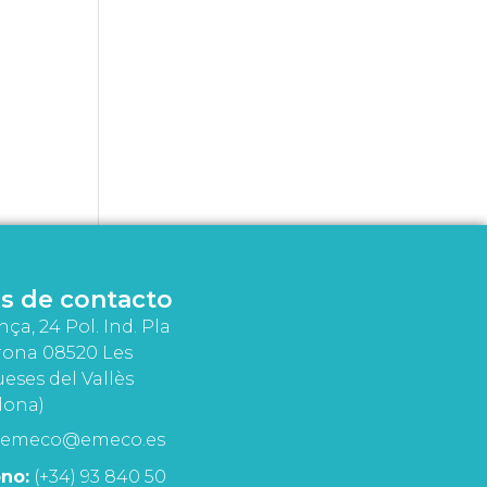
s de contacto
nça, 24 Pol. Ind. Pla
rona 08520 Les
eses del Vallès
lona)
emeco@emeco.es
no:
(+34) 93 840 50