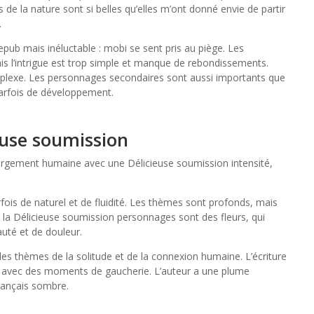
ns de la nature sont si belles qu’elles m’ont donné envie de partir
.
pub mais inéluctable : mobi se sent pris au piège. Les
is l’intrigue est trop simple et manque de rebondissements.
 perplexe. Les personnages secondaires sont aussi importants que
parfois de développement.
euse soumission
argement humaine avec une Délicieuse soumission intensité,
fois de naturel et de fluidité. Les thèmes sont profonds, mais
de la Délicieuse soumission personnages sont des fleurs, qui
uté et de douleur.
 les thèmes de la solitude et de la connexion humaine. L’écriture
is avec des moments de gaucherie. L’auteur a une plume
rançais sombre.