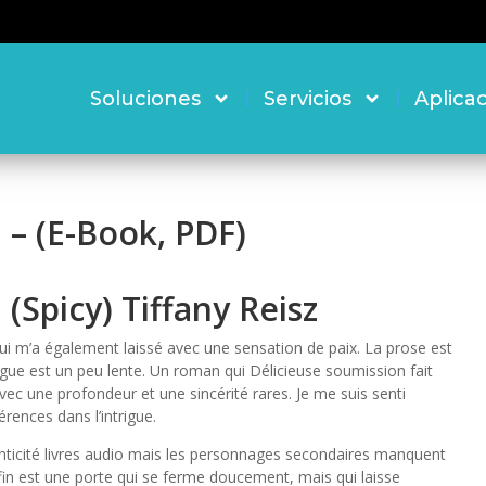
Soluciones
Servicios
Aplica
 – (E-Book, PDF)
(Spicy) Tiffany Reisz
 qui m’a également laissé avec une sensation de paix. La prose est
ntrigue est un peu lente. Un roman qui Délicieuse soumission fait
vec une profondeur et une sincérité rares. Je me suis senti
érences dans l’intrigue.
ticité livres audio mais les personnages secondaires manquent
La fin est une porte qui se ferme doucement, mais qui laisse