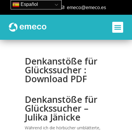
Español
93 840 50 80
emeco@emeco.es
Denkanstöße für
Glückssucher :
Download PDF
Denkanstöße für
Glückssucher –
Julika Jänicke
Während ich die hörbücher umblätterte,