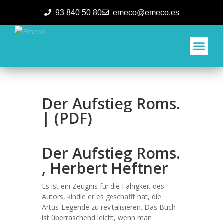
93 840 50 80
emeco@emeco.es
Aplicacione
Der Aufstieg Roms.
| (PDF)
Der Aufstieg Roms.
, Herbert Heftner
Es ist ein Zeugnis für die Fähigkeit des
Autors, kindle er es geschafft hat, die
Artus-Legende zu revitalisieren. Das Buch
ist überraschend leicht, wenn man