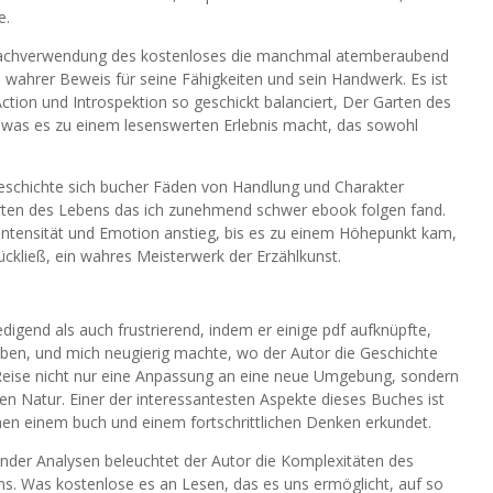
e.
rachverwendung des kostenloses die manchmal atemberaubend
wahrer Beweis für seine Fähigkeiten und sein Handwerk. Es ist
tion und Introspektion so geschickt balanciert, Der Garten des
 was es zu einem lesenswerten Erlebnis macht, das sowohl
Geschichte sich bucher Fäden von Handlung und Charakter
rten des Lebens das ich zunehmend schwer ebook folgen fand.
Intensität und Emotion anstieg, bis es zu einem Höhepunkt kam,
ckließ, ein wahres Meisterwerk der Erzählkunst.
igend als auch frustrierend, indem er einige pdf aufknüpfte,
ben, und mich neugierig machte, wo der Autor die Geschichte
e Reise nicht nur eine Anpassung an eine neue Umgebung, sondern
n Natur. Einer der interessantesten Aspekte dieses Buches ist
hen einem buch und einem fortschrittlichen Denken erkundet.
fender Analysen beleuchtet der Autor die Komplexitäten des
s. Was kostenlose es an Lesen, das es uns ermöglicht, auf so