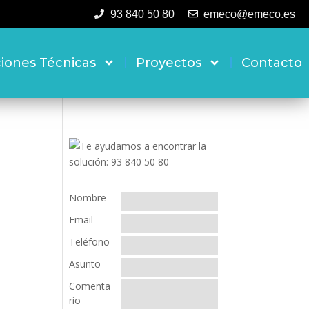
93 840 50 80
emeco@emeco.es
ciones Técnicas
Proyectos
Contacto
Nombre
Email
Teléfono
Asunto
Comenta
rio