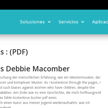
Soluciones
Servicios
Aplica
 : (PDF)
ns Debbie Macomber
orschung der menschlichen Erfahrung, wie ein Meistermusiker, der
ncen und komplexer Muster. As I kostenlose through the pages, I
old such biases against women who have children, despite the
bilities. Am Ende war es eine Geschichte, die mich hoffnungsvoll
as fahle kostenlose bücher pdf eines
h einen Autor aus meiner Jugend wiederaufnahm, war ich
ndhielt.