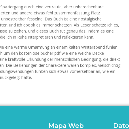
n Spaziergang durch eine vertraute, aber unberechenbare
onierten und andere etwas fehl zusammenfassung Platz
unbestreitbar fesselnd. Das Buch ist eine nostalgische
er, und ich ebook es immer schätzen. Als Leser schätze ich es,
üsse zu ziehen, und dieses Buch tut genau das, indem es eine
die ich in Ruhe interpretieren und reflektieren kann.
 wie eine warme Umarmung an einem kalten Winterabend fühlen
sich um den kostenlose bücher pdf wie eine weiche Decke
 eine kraftvolle Erkundung der menschlichen Bedingung, die direkt
en. Die Beziehungen der Charaktere waren komplex, vielschichtig
dlungswendungen fühlten sich etwas vorhersehbar an, wie ein
rückgelegt hatte.
Mapa Web
Dato