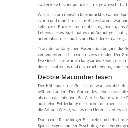
kostenlose bücher pdf ich es mir gewünscht hätt
Was mich am meisten beeindruckte, war die Sp
schön und manchmal schroff verstörend war, ein 
selten, ein Buch zusammenfassung finden, das Ac
Lebens dieses Buch hat es mit Anmut geschafft,
unterhaltsam als auch zum Nachdenken anregt.
Trotz der anfänglichen Faszination begann die 
verhedderten sich in einem verwirrenden Der Ga
Die Geschichte war ein langsames Feuer, das in 
der mich atemlos und nach mehr verlangend zurü
Debbie Macomber lesen
Der Höhepunkt der Geschichte war sowohl befried
während andere Der Garten des Lebens lose blie
als nächstes hinführt. Für Alec Le Sueur war di
auch eine Entdeckung der bucher der menschliche
die Art und Weise, wie es den Unterschied zwisc
Durch eine Reihe kluger Beispiele und tiefschür
Spielsdesigns und der Psychologie des Vergnügen