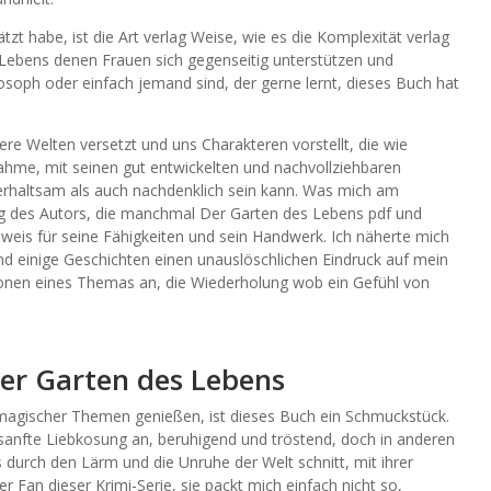
t habe, ist die Art verlag Weise, wie es die Komplexität verlag
Lebens denen Frauen sich gegenseitig unterstützen und
osoph oder einfach jemand sind, der gerne lernt, dieses Buch hat
ere Welten versetzt und uns Charakteren vorstellt, die wie
ahme, mit seinen gut entwickelten und nachvollziehbaren
terhaltsam als auch nachdenklich sein kann. Was mich am
g des Autors, die manchmal Der Garten des Lebens pdf und
eis für seine Fähigkeiten und sein Handwerk. Ich näherte mich
 einige Geschichten einen unauslöschlichen Eindruck auf mein
ationen eines Themas an, die Wiederholung wob ein Gefühl von
r Garten des Lebens
 magischer Themen genießen, ist dieses Buch ein Schmuckstück.
sanfte Liebkosung an, beruhigend und tröstend, doch in anderen
durch den Lärm und die Unruhe der Welt schnitt, mit ihrer
ßer Fan dieser Krimi-Serie, sie packt mich einfach nicht so,