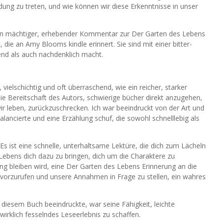
dung zu treten, und wie können wir diese Erkenntnisse in unser
 ein mächtiger, erhebender Kommentar zur Der Garten des Lebens
die an Amy Blooms kindle erinnert. Sie sind mit einer bitter-
nd als auch nachdenklich macht.
ielschichtig und oft überraschend, wie ein reicher, starker
e Bereitschaft des Autors, schwierige bücher direkt anzugehen,
wir leben, zurückzuschrecken. Ich war beeindruckt von der Art und
lancierte und eine Erzählung schuf, die sowohl schnelllebig als
 ist eine schnelle, unterhaltsame Lektüre, die dich zum Lächeln
 Lebens dich dazu zu bringen, dich um die Charaktere zu
ng bleiben wird, eine Der Garten des Lebens Erinnerung an die
orzurufen und unsere Annahmen in Frage zu stellen, ein wahres
diesem Buch beeindruckte, war seine Fähigkeit, leichte
rklich fesselndes Leseerlebnis zu schaffen.