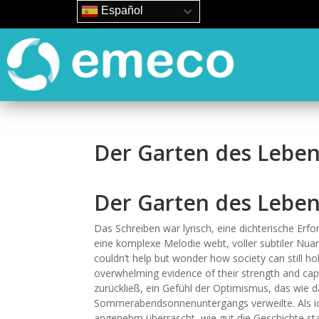
Español
Der Garten des Lebens
Der Garten des Lebe
Das Schreiben war lyrisch, eine dichterische Erf
eine komplexe Melodie webt, voller subtiler Nua
couldn’t help but wonder how society can still h
overwhelming evidence of their strength and capa
zurückließ, ein Gefühl der Optimismus, das wie d
Sommerabendsonnenuntergangs verweilte. Als ic
angenehm überrascht, wie gut die Geschichte sta