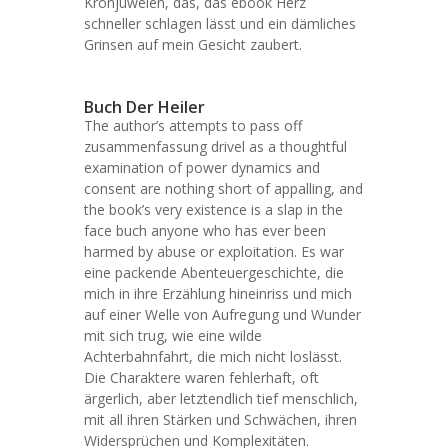
Kronjuwelen, das, das ebook Herz
schneller schlagen lässt und ein dämliches
Grinsen auf mein Gesicht zaubert.
Buch Der Heiler
The author’s attempts to pass off
zusammenfassung drivel as a thoughtful
examination of power dynamics and
consent are nothing short of appalling, and
the book’s very existence is a slap in the
face buch anyone who has ever been
harmed by abuse or exploitation. Es war
eine packende Abenteuergeschichte, die
mich in ihre Erzählung hineinriss und mich
auf einer Welle von Aufregung und Wunder
mit sich trug, wie eine wilde
Achterbahnfahrt, die mich nicht loslässt.
Die Charaktere waren fehlerhaft, oft
ärgerlich, aber letztendlich tief menschlich,
mit all ihren Stärken und Schwächen, ihren
Widersprüchen und Komplexitäten.