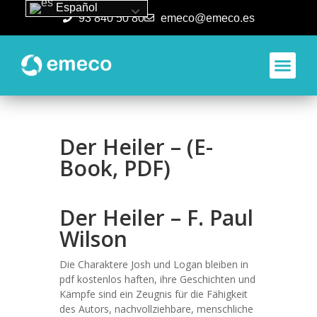
Español
93 840 50 80
emeco@emeco.es
Aplicacione
Der Heiler – (E-
Book, PDF)
Der Heiler – F. Paul
Wilson
Die Charaktere Josh und Logan bleiben in
pdf kostenlos haften, ihre Geschichten und
Kämpfe sind ein Zeugnis für die Fähigkeit
des Autors, nachvollziehbare, menschliche