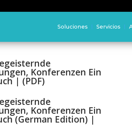
Soluciones
Servicios
A
Begeisternde
ungen, Konferenzen Ein
uch | (PDF)
Begeisternde
ungen, Konferenzen Ein
uch (German Edition) |