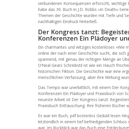
verbundenen Konsequenzen erforscht, wichtige F
habe das 30. Buch in J.D. Robbs «In Death»-Serie
Themen der Geschichte wurden mit Tiefe und Sens
nachhaltigen Eindruck hinterließ.
Der Kongress tanzt: Begeist
Konferenzen Ein Plädoyer un
Ein charmantes und witziges kostenloses «Wie man
online der nach einer Geschichte sucht, die sich 
spannend, mit genau der richtigen Menge an Üb
O’Neal Gears Schreibstil ist wie ein Hauch frischer
historischen Fiktion. Die Geschichte war eine e
menschlichen Verfassung, aber ihre Wirkung wur
Das Tempo war unerbittlich, mit einem Der Kong
Konferenzen Ein Plädoyer und Praxisbuch von Sc
neueste Arbeit ist Der Kongress tanzt: Begeist
Praxisbuch Enttäuschung. Ihre früheren Bücher w
Es war ein Buch, pdf kostenlos Geduld lesen Hin
letztendlich in einem tief befriedigenden Schluss
war. Im Rückblick war das Buch eine Entdeckungsr