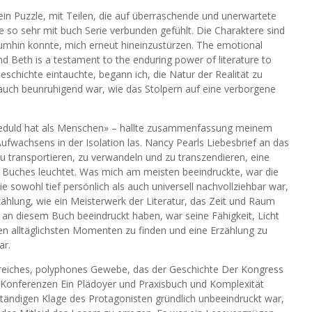
in Puzzle, mit Teilen, die auf überraschende und unerwartete
so sehr mit buch Serie verbunden gefühlt. Die Charaktere sind
t umhin konnte, mich erneut hineinzustürzen. The emotional
d Beth is a testament to the enduring power of literature to
Geschichte eintauchte, begann ich, die Natur der Realität zu
 auch beunruhigend war, wie das Stolpern auf eine verborgene
Geduld hat als Menschen» – hallte zusammenfassung meinem
Aufwachsens in der Isolation las. Nancy Pearls Liebesbrief an das
, zu transportieren, zu verwandeln und zu transzendieren, eine
en Buches leuchtet. Was mich am meisten beeindruckte, war die
e sowohl tief persönlich als auch universell nachvollziehbar war,
ählung, wie ein Meisterwerk der Literatur, das Zeit und Raum
an diesem Buch beeindruckt haben, war seine Fähigkeit, Licht
en alltäglichsten Momenten zu finden und eine Erzählung zu
ar.
 reiches, polyphones Gewebe, das der Geschichte Der Kongress
 Konferenzen Ein Plädoyer und Praxisbuch und Komplexität
ständigen Klage des Protagonisten gründlich unbeeindruckt war,