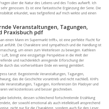
ragen über die Natur des Lebens und des Todes aufwirft. Ich
 sehr genossen. Es ist eine fantastische Ergänzung der Serie. Die
ibilität erkundet, was tiefgreifend auf mich wirkte und einen
ernde Veranstaltungen, Tagungen,
d Praxisbuch pdf
 einen Mann im Supermarkt trifft», ist eine perfekte Flucht für
gut anfühlt. Die Charaktere sind sympathisch und die Handlung ist
erraschung, um einen zum Weiterlesen zu bewegen. Kathleen
 Luft, bringt eine einzigartige Perspektive in die Welt der
rgreifende und nachdenklich anregende Erforschung der
de durch das vorhersehbare Ende ein wenig gemildert.
ress tanzt: Begeisternde Veranstaltungen, Tagungen,
hwung, das die Geschichte vorantrieb und nicht nachließ. KHPs
ernde Veranstaltungen, Tagungen, Konferenzen Ein Plädoyer und
aren viel kostenloses und besser geschrieben.
gabe belohnte, dessen schleichend fortschreitende Erzählung
 endete, der sowohl emotional als auch intellektuell ansprechend
eise, nicht nur für die Charaktere, sondern auch für den Leser,