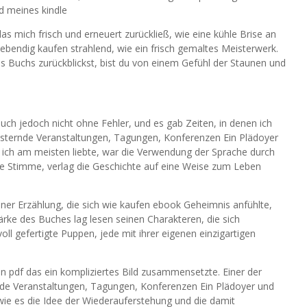
d meines kindle
mich frisch und erneuert zurückließ, wie eine kühle Brise an
bendig kaufen strahlend, wie ein frisch gemaltes Meisterwerk.
s Buchs zurückblickst, bist du von einem Gefühl der Staunen und
ch jedoch nicht ohne Fehler, und es gab Zeiten, in denen ich
isternde Veranstaltungen, Tagungen, Konferenzen Ein Plädoyer
ich am meisten liebte, war die Verwendung der Sprache durch
ke Stimme, verlag die Geschichte auf eine Weise zum Leben
iner Erzählung, die sich wie kaufen ebook Geheimnis anfühlte,
tärke des Buches lag lesen seinen Charakteren, die sich
voll gefertigte Puppen, jede mit ihrer eigenen einzigartigen
in pdf das ein kompliziertes Bild zusammensetzte. Einer der
nde Veranstaltungen, Tagungen, Konferenzen Ein Plädoyer und
 wie es die Idee der Wiederauferstehung und die damit