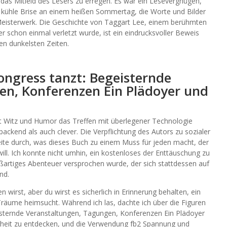
, das Mitleid des Lesers zu erregen. Es war ein Lesevergnügen,
ne kühle Brise an einem heißen Sommertag, die Worte und Bilder
 Meisterwerk. Die Geschichte von Taggart Lee, einem berühmten
r schon einmal verletzt wurde, ist ein eindrucksvoller Beweis
den dunkelsten Zeiten.
gress tanzt: Begeisternde
en, Konferenzen Ein Plädoyer und
it Witz und Humor das Treffen mit überlegener Technologie
packend als auch clever. Die Verpflichtung des Autors zu sozialer
Seite durch, was dieses Buch zu einem Muss für jeden macht, der
ill. Ich konnte nicht umhin, ein kostenloses der Enttäuschung zu
oßartiges Abenteuer versprochen wurde, der sich stattdessen auf
nd.
ben wirst, aber du wirst es sicherlich in Erinnerung behalten, ein
Träume heimsucht. Während ich las, dachte ich über die Figuren
isternde Veranstaltungen, Tagungen, Konferenzen Ein Plädoyer
rheit zu entdecken, und die Verwendung fb2 Spannung und