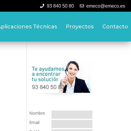
93 840 50 80
emeco@emeco.es
plicaciones Técnicas
Proyectos
Contacto
Nombre
Email