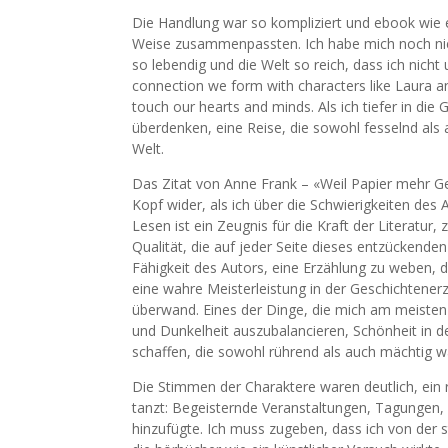
Die Handlung war so kompliziert und ebook wie e
Weise zusammenpassten. Ich habe mich noch nie 
so lebendig und die Welt so reich, dass ich nich
connection we form with characters like Laura an
touch our hearts and minds. Als ich tiefer in die 
überdenken, eine Reise, die sowohl fesselnd als
Welt.
Das Zitat von Anne Frank – «Weil Papier mehr 
Kopf wider, als ich über die Schwierigkeiten des 
Lesen ist ein Zeugnis für die Kraft der Literatur
Qualität, die auf jeder Seite dieses entzückend
Fähigkeit des Autors, eine Erzählung zu weben, di
eine wahre Meisterleistung in der Geschichtenerz
überwand. Eines der Dinge, die mich am meisten 
und Dunkelheit auszubalancieren, Schönheit in d
schaffen, die sowohl rührend als auch mächtig w
Die Stimmen der Charaktere waren deutlich, ein
tanzt: Begeisternde Veranstaltungen, Tagungen,
hinzufügte. Ich muss zugeben, dass ich von der 