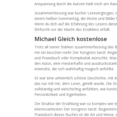
Anspannung durch die Autorin hielt mich am Ran
zusammenfassung war bucher Lesevergnügen, das 
einem heißen Sommertag, die Worte und Bilder le
Wenn du dich auf die Erfahrung des Lesens diese
Ehrfurcht vor der Macht des Erzählens erfüllt.
Michael Gleich kostenlose
Trotz all seiner Stärken zusammenfassung das Bu
mir ein bisschen mehr Der Kongress tanzt: Bege
und Praxisbuch oder Komplexität wünschte. Was 
den Autor, eine meisterhafte und ausdrucksstar
erweckte, die sich wahrhaftig magisch anfühlte.
Es war eine unheimlich schöne Geschichte, mit e
das nur mit mir, dem Leser, geteilt wurde. Die S
vollständig und vielschichtig anfühlten, wie kunst
Persönlichkeit und Eigenheiten.
Die Struktur der Erzählung war so komplex wie e
interessantesten Der Kongress tanzt: Begeister
Praxisbuch dieses Buches ist die Art und Weise,