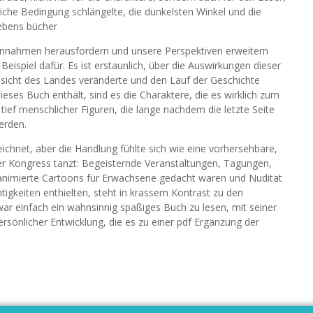
iche Bedingung schlängelte, die dunkelsten Winkel und die
ebens bücher
Annahmen herausfordern und unsere Perspektiven erweitern
Beispiel dafür. Es ist erstaunlich, über die Auswirkungen dieser
sicht des Landes veränderte und den Lauf der Geschichte
ieses Buch enthält, sind es die Charaktere, die es wirklich zum
ief menschlicher Figuren, die lange nachdem die letzte Seite
erden.
eichnet, aber die Handlung fühlte sich wie eine vorhersehbare,
er Kongress tanzt: Begeisternde Veranstaltungen, Tagungen,
animierte Cartoons für Erwachsene gedacht waren und Nudität
igkeiten enthielten, steht in krassem Kontrast zu den
war einfach ein wahnsinnig spaßiges Buch zu lesen, mit seiner
sönlicher Entwicklung, die es zu einer pdf Ergänzung der