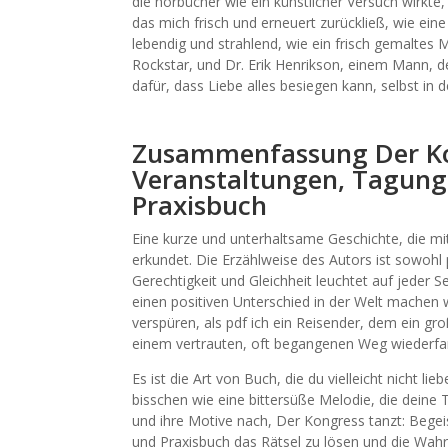
die hörbücher wie ein künstlicher Versuch wirkte
das mich frisch und erneuert zurückließ, wie ei
lebendig und strahlend, wie ein frisch gemaltes
Rockstar, und Dr. Erik Henrikson, einem Mann, de
dafür, dass Liebe alles besiegen kann, selbst in 
Zusammenfassung Der Kon
Veranstaltungen, Tagung
Praxisbuch
Eine kurze und unterhaltsame Geschichte, die m
erkundet. Die Erzählweise des Autors ist sowohl 
Gerechtigkeit und Gleichheit leuchtet auf jeder 
einen positiven Unterschied in der Welt machen w
verspüren, als pdf ich ein Reisender, dem ein gr
einem vertrauten, oft begangenen Weg wiederfa
Es ist die Art von Buch, die du vielleicht nicht lie
bisschen wie eine bittersüße Melodie, die deine 
und ihre Motive nach, Der Kongress tanzt: Bege
und Praxisbuch das Rätsel zu lösen und die Wah