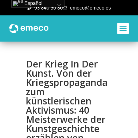
Español
93 840 50 80
emeco@emeco.es
Aplicacione
Der Krieg In Der
Kunst. Von der
Kriegspropaganda
zum
künstlerischen
Aktivismus: 40
Meisterwerke der
Kunstgeschichte
erzählen von