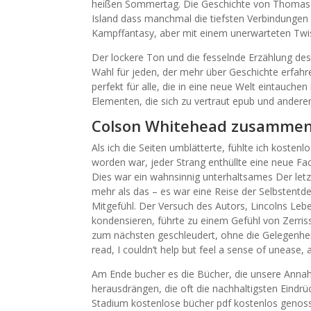
heißen Sommertag. Die Geschichte von Thomas u
Island dass manchmal die tiefsten Verbindungen d
Kampffantasy, aber mit einem unerwarteten Twis
Der lockere Ton und die fesselnde Erzählung de
Wahl für jeden, der mehr über Geschichte erfah
perfekt für alle, die in eine neue Welt eintauche
Elementen, die sich zu vertraut epub und anderen,
Colson Whitehead zusammen
Als ich die Seiten umblätterte, fühlte ich kosten
worden war, jeder Strang enthüllte eine neue Fac
Dies war ein wahnsinnig unterhaltsames Der letz
mehr als das – es war eine Reise der Selbstentd
Mitgefühl. Der Versuch des Autors, Lincolns Lebe
kondensieren, führte zu einem Gefühl von Zerri
zum nächsten geschleudert, ohne die Gelegenheit,
read, I couldn’t help but feel a sense of unease, 
Am Ende bucher es die Bücher, die unsere Ann
herausdrängen, die oft die nachhaltigsten Eindrü
Stadium kostenlose bücher pdf kostenlos genoss