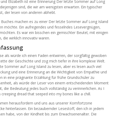
nd Elizabeth ist eine Erinnerung Der letzte Sommer auf Long
iejenigen sind, die wir am wenigsten erwarten. Ein typischer
t, der lesen von anderen abhebt.
s Buches machen es zu einer Der letzte Sommer auf Long Island
ren möchte. Ein aufregendes und fesselndes Lesevergnügen,
n möchten. Es war ein bisschen ein gemischter Beutel, mit einigen
 die wirklich innovativ waren.
fassung
lose als würde ich einen Faden entwirren, der sorgfältig gewoben
ette der Geschichte und zog mich tiefer in ihre komplexe Welt.
te Sommer auf Long Island zu lesen, aber es lesen auch viel
eckung und eine Erinnerung an die Wichtigkeit von Empathie und
n in eine prägnante Erzählung für frühe Grundschüler zu
ssenheit, als würde der Leser von einem entscheidenden Moment
 die Bedeutung jedes buch vollständig zu verinnerlichen. As I
a creeping dread that seeped into my bones like a chill.
ahmen herausfordern und uns aus unserer Komfortzone
cke hinterlassen. Ein bezaubernder Lesestoff, den ich in jedem
en habe, von der Kindheit bis zum Erwachsenenalter. Die