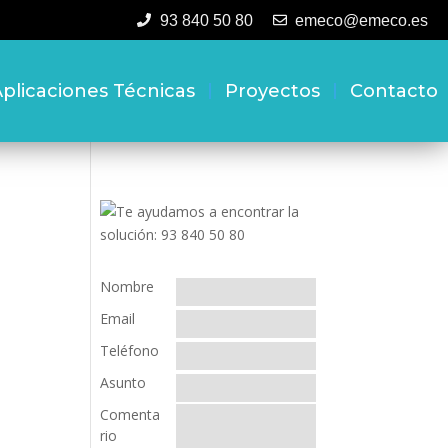
93 840 50 80
emeco@emeco.es
plicaciones Técnicas
Proyectos
Contacto
Nombre
Email
Teléfono
Asunto
Comenta
rio