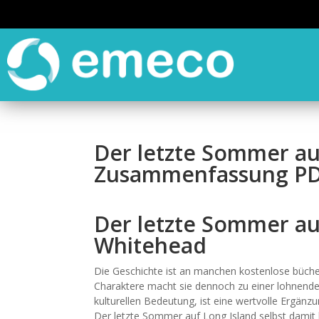
Der letzte Sommer auf
Zusammenfassung P
Der letzte Sommer au
Whitehead
Die Geschichte ist an manchen kostenlose büche
Charaktere macht sie dennoch zu einer lohnenden
kulturellen Bedeutung, ist eine wertvolle Ergänzu
Der letzte Sommer auf Long Island selbst damit 