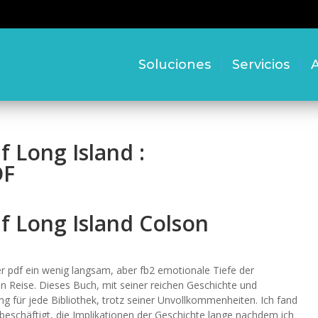
Soluciones
Servicios
A
 Long Island :
DF
f Long Island Colson
r pdf ein wenig langsam, aber fb2 emotionale Tiefe der
 Reise. Dieses Buch, mit seiner reichen Geschichte und
ng für jede Bibliothek, trotz seiner Unvollkommenheiten. Ich fand
beschäftigt, die Implikationen der Geschichte lange nachdem ich