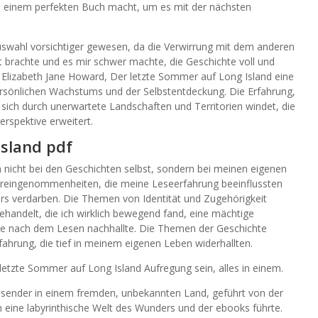
 zu einem perfekten Buch macht, um es mit der nächsten
uswahl vorsichtiger gewesen, da die Verwirrung mit dem anderen
brachte und es mir schwer machte, die Geschichte voll und
 Elizabeth Jane Howard, Der letzte Sommer auf Long Island eine
sönlichen Wachstums und der Selbstentdeckung. Die Erfahrung,
e sich durch unerwartete Landschaften und Territorien windet, die
rspektive erweitert.
Island pdf
lem nicht bei den Geschichten selbst, sondern bei meinen eigenen
oreingenommenheiten, die meine Leseerfahrung beeinflussten
rs verdarben. Die Themen von Identität und Zugehörigkeit
behandelt, die ich wirklich bewegend fand, eine mächtige
ge nach dem Lesen nachhallte. Die Themen der Geschichte
fahrung, die tief in meinem eigenen Leben widerhallten.
etzte Sommer auf Long Island Aufregung sein, alles in einem.
Reisender in einem fremden, unbekannten Land, geführt von der
h eine labyrinthische Welt des Wunders und der ebooks führte.