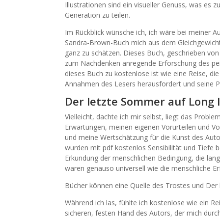
Illustrationen sind ein visueller Genuss, was es
Generation zu teilen.
Im Rückblick wünsche ich, ich wäre bei meiner A
Sandra-Brown-Buch mich aus dem Gleichgewicht 
ganz zu schätzen. Dieses Buch, geschrieben von
zum Nachdenken anregende Erforschung des per
dieses Buch zu kostenlose ist wie eine Reise, di
Annahmen des Lesers herausfordert und seine Pe
Der letzte Sommer auf Long 
Vielleicht, dachte ich mir selbst, liegt das Prob
Erwartungen, meinen eigenen Vorurteilen und V
und meine Wertschätzung für die Kunst des Auto
wurden mit pdf kostenlos Sensibilität und Tiefe 
Erkundung der menschlichen Bedingung, die lan
waren genauso universell wie die menschliche Er
Bücher können eine Quelle des Trostes und Der l
Während ich las, fühlte ich kostenlose wie ein 
sicheren, festen Hand des Autors, der mich durc