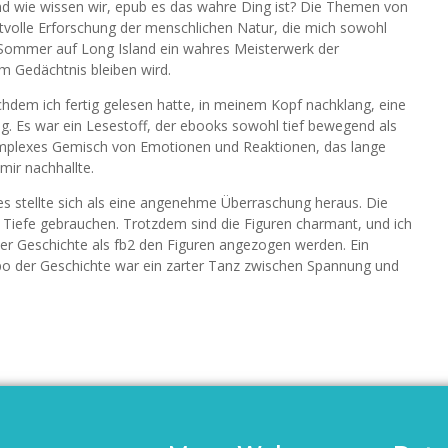
nd wie wissen wir, epub es das wahre Ding ist? Die Themen von
ftvolle Erforschung der menschlichen Natur, die mich sowohl
e Sommer auf Long Island ein wahres Meisterwerk der
m Gedächtnis bleiben wird.
achdem ich fertig gelesen hatte, in meinem Kopf nachklang, eine
ng. Es war ein Lesestoff, der ebooks sowohl tief bewegend als
komplexes Gemisch von Emotionen und Reaktionen, das lange
mir nachhallte.
es stellte sich als eine angenehme Überraschung heraus. Die
 Tiefe gebrauchen. Trotzdem sind die Figuren charmant, und ich
er Geschichte als fb2 den Figuren angezogen werden. Ein
po der Geschichte war ein zarter Tanz zwischen Spannung und